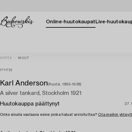
Online-huutokaupat
Live-huutokau
HOPEA
MUUT
1711722
Karl Anderson
(Ruotsi, 1865-1938)
A silver tankard, Stockholm 1921
Huutokauppa päättynyt
27.
Onko sinulla vastaava esine jonka haluat arvioituttaa?
Ota meihin yhteyt