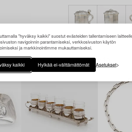
ttamalla "hyväksy kaikki" suostut evästeiden tallentamiseen laitteell
sivuston navigoinnin parantamiseksi, verkkosivuston käytön
oimiseksi ja markkinointimme mukauttamiseksi.
Muiden katsomia kohteita
väksy kaikki
Hylkää ei-välttämättömät
Asetukset