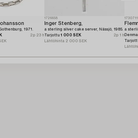
1726658
173071
Johansson
Inger Stenberg,
Flemm
 Gothenburg, 1971.
a sterling silver cake server, Nässjö, 1985.
a sterl
Denma
K
2p 23 h
Tarjottu
1 000 SEK
2p 1 h
Tarjot
SEK
Lähtöhinta
2 000 SEK
Lähtöh