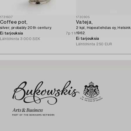
1731607
1730905
Coffee pot,
Vateja,
silver, probably 20th century.
2 kpl, Hopeatehdas oy, Helsink
1962.
Ei tarjouksia
7p 1 h
Ei tarjouksia
Lähtöhinta
3 000 SEK
Lähtöhinta
250 EUR