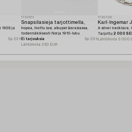
1730811
1730706
Snapsilasieja tarjottimella,
Karl-Ingemar 
i 1959 ja
hopea, hiottu lasi, alkuperäisrasiassa,
A silver necklace,
todennäköisesti Norja 1910-luku.
Tarjottu
2 000 SE
5p 23 h
Ei tarjouksia
5p 23 h
Lähtöhinta
5 000 
Lähtöhinta
250 EUR