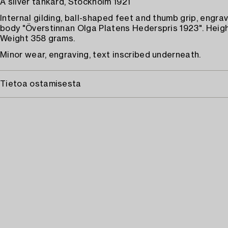
A silver tankard, Stockholm 1921
Internal gilding, ball-shaped feet and thumb grip, engra
body "Överstinnan Olga Platens Hederspris 1923". Heigh
Weight 358 grams.
Minor wear, engraving, text inscribed underneath.
Tietoa ostamisesta