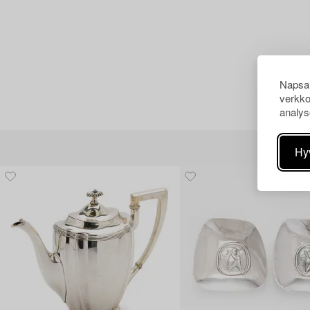
Napsau
verkko
analys
Hy