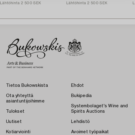
Lähtöhinta
2 500 SEK
Lähtöhinta
2 500 SEK
L
Tietoa Bukowskista
Ehdot
Ota yhteyttä
Bukipedia
asiantuntijoihimme
Systembolaget's Wine and
Tulokset
Spirits Auctions
Uutiset
Lehdistö
Kotiarviointi
Avoimet työpaikat