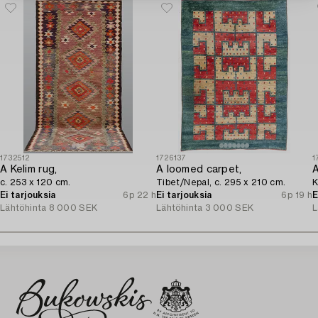
1732512
1726137
1
A Kelim rug,
A loomed carpet,
A
c. 253 x 120 cm.
Tibet/Nepal, c. 295 x 210 cm.
K
Ei tarjouksia
6p 22 h
Ei tarjouksia
6p 19 h
E
Lähtöhinta
8 000 SEK
Lähtöhinta
3 000 SEK
L