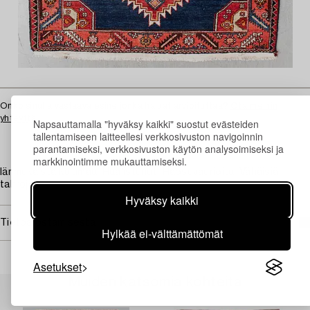
Onko sinulla vastaava esine jonka haluat arvioituttaa?
Ota meihin
yhteyttä
Napsauttamalla "hyväksy kaikki" suostut evästeiden
tallentamiseen laitteellesi verkkosivuston navigoinnin
parantamiseksi, verkkosivuston käytön analysoimiseksi ja
markkinointimme mukauttamiseksi.
Iänmukaista kulumaa. Haalistunut. Hapsuvaurioita. Vähäisiä
tahroja.
Hyväksy kaikki
Tietoa ostamisesta
Hylkää ei-välttämättömät
Asetukset
Muiden katsomia kohteita