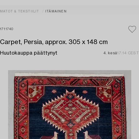
MATOT & TEKSTIILIT
ITÄMAINEN
1711740
Carpet, Persia, approx. 305 x 148 cm
Huutokauppa päättynyt
4. kesä
17:14 CEST