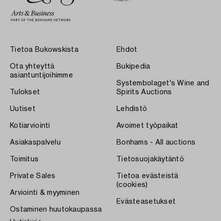
Tietoa Bukowskista
Ehdot
Ota yhteyttä
Bukipedia
asiantuntijoihimme
Systembolaget's Wine and
Tulokset
Spirits Auctions
Uutiset
Lehdistö
Kotiarviointi
Avoimet työpaikat
Asiakaspalvelu
Bonhams - All auctions
Toimitus
Tietosuojakäytäntö
Private Sales
Tietoa evästeistä
(cookies)
Arviointi & myyminen
Evästeasetukset
Ostaminen huutokaupassa