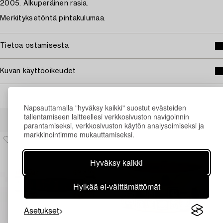
2005. Alkuperäinen rasia.
Merkityksetöntä pintakulumaa.
Tietoa ostamisesta
Kuvan käyttöoikeudet
Napsauttamalla "hyväksy kaikki" suostut evästeiden
Muiden katsomia kohteita
tallentamiseen laitteellesi verkkosivuston navigoinnin
parantamiseksi, verkkosivuston käytön analysoimiseksi ja
markkinointimme mukauttamiseksi.
Hyväksy kaikki
Hylkää ei-välttämättömät
Asetukset