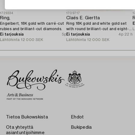
1729334
1709717
1
Ring,
Claës E. Giertta
Engelbert, 18K gold with carré-cut
Ring 18K gold and white gold set
E
rubies and brilliant-cut diamonds.
with round brilliant-cut and eight-
L
Ei tarjouksia
5p
cut diamonds.
Ei tarjouksia
4p 22 h
Lähtöhinta
12 000 SEK
Lähtöhinta
12 000 SEK
Tietoa Bukowskista
Ehdot
Ota yhteyttä
Bukipedia
asiantuntijoihimme