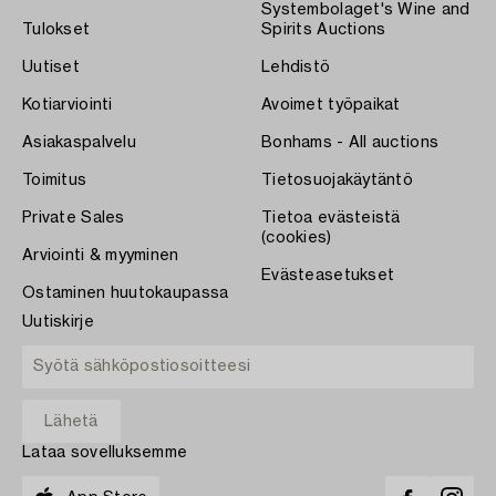
Systembolaget's Wine and
Tulokset
Spirits Auctions
Uutiset
Lehdistö
Kotiarviointi
Avoimet työpaikat
Asiakaspalvelu
Bonhams - All auctions
Toimitus
Tietosuojakäytäntö
Private Sales
Tietoa evästeistä
(cookies)
Arviointi & myyminen
Evästeasetukset
Ostaminen huutokaupassa
Uutiskirje
Lataa sovelluksemme