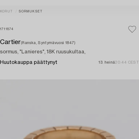
KORUT
SORMUKSET
1711874
Cartier
(Ranska, Syntymävuosi 1847)
sormus, "Lanieres", 18K ruusukultaa,
Huutokauppa päättynyt
13. heinä
20:44 CEST