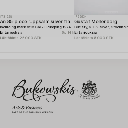
1731228
1729534
An 85-piece 'Uppsala' silver flatware service,
Gustaf Möllenborg
including mark of MGAB, Lidköping 1974.
Cutlery, 6 + 6, silver, Stockhol
Ei tarjouksia
6p 14 h
Ei tarjouksia
Lähtöhinta
25 000 SEK
Lähtöhinta
8 000 SEK