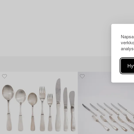
Napsau
verkko
analys
Hy