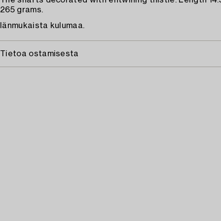
The shafts decorated with entwining thistle. Length 14.
265 grams.
Iänmukaista kulumaa.
Tietoa ostamisesta