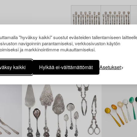
ttamalla "hyväksy kaikki" suostut evästeiden tallentamiseen laitteell
sivuston navigoinnin parantamiseksi, verkkosivuston käytön
oimiseksi ja markkinointimme mukauttamiseksi.
Muiden katsomia kohteita
väksy kaikki
Hylkää ei-välttämättömät
Asetukset