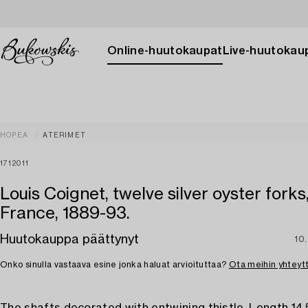
Online-huutokaupat
Live-huutokau
HOPEA
ATERIMET
1712011
Louis Coignet, twelve silver oyster forks,
France, 1889-93.
Huutokauppa päättynyt
10.
Onko sinulla vastaava esine jonka haluat arvioituttaa?
Ota meihin yhteyt