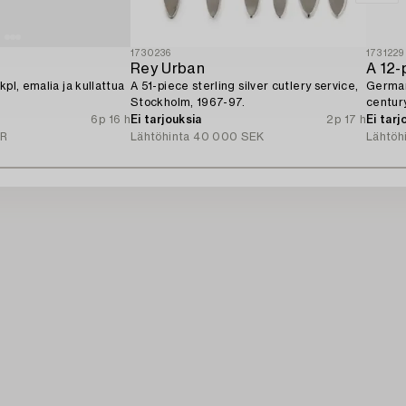
1730236
1731229
Rey Urban
kpl, emalia ja kullattua
A 51-piece sterling silver cutlery service,
German
Stockholm, 1967-97.
century
6p 16 h
Ei tarjouksia
2p 17 h
Ei tarj
UR
Lähtöhinta
40 000 SEK
Lähtöh