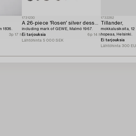
1731230
1732282
A 26-piece 'Rosen' silver dessert flatware-service,
Tillander,
m 1836.
including mark of GEWE, Malmö 1967.
mokkalusikoita, 12 
hopeaa, Helsinki.
3p 17 h
Ei tarjouksia
6p 14 h
Ei tarjouksia
Lähtöhinta
5 000 SEK
Lähtöhinta
300 E