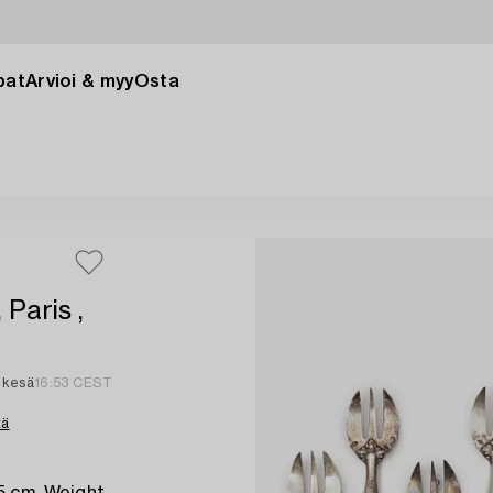
pat
Arvioi & myy
Osta
 Paris ,
 kesä
16:53 CEST
tä