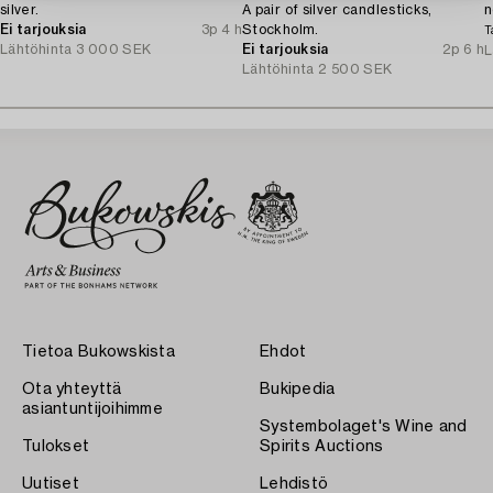
silver.
A pair of silver candlesticks,
n
Ei tarjouksia
3p 4 h
Stockholm.
T
Lähtöhinta
3 000 SEK
Ei tarjouksia
2p 6 h
L
Lähtöhinta
2 500 SEK
Tietoa Bukowskista
Ehdot
Ota yhteyttä
Bukipedia
asiantuntijoihimme
Systembolaget's Wine and
Tulokset
Spirits Auctions
Uutiset
Lehdistö