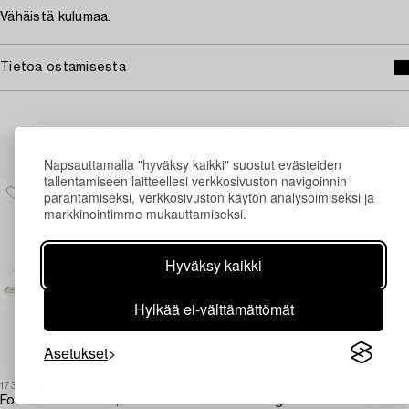
Vähäistä kulumaa.
Tietoa ostamisesta
Muiden katsomia kohteita
Napsauttamalla "hyväksy kaikki" suostut evästeiden
tallentamiseen laitteellesi verkkosivuston navigoinnin
parantamiseksi, verkkosivuston käytön analysoimiseksi ja
markkinointimme mukauttamiseksi.
Hyväksy kaikki
Hylkää ei-välttämättömät
Asetukset
1731005
1729369
1
Four candle sticks,
C.G. Hallberg