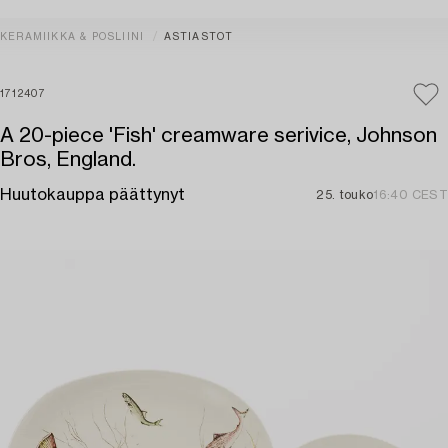
KERAMIIKKA & POSLIINI
ASTIASTOT
1712407
A 20-piece 'Fish' creamware serivice, Johnson
Bros, England.
Huutokauppa päättynyt
25. touko
16:40 CEST