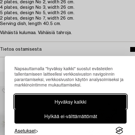
2 plates, design No 2, width 26 cm.
4 plates, design No 3, width 26 cm.
5 plates, design No 5, width 26 cm.
2 plates, design No 7, width 26 cm.
Serving dish, length 40.5 cm.
Vähäistä kulumaa. Vähäisiä tahroja.
Tietoa ostamisesta
Napsauttamalla "hyväksy kaikki" suostut evästeiden
tallentamiseen laitteellesi verkkosivuston navigoinnin
Muiden katsomia kohteita
parantamiseksi, verkkosivuston käytön analysoimiseksi ja
markkinointimme mukauttamiseksi.
Hyväksy kaikki
Hylkää ei-välttämättömät
Asetukset