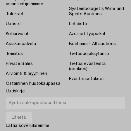
asiantuntijoihimme
Systembolaget's Wine and
Tulokset
Spirits Auctions
Uutiset
Lehdistö
Kotiarviointi
Avoimet työpaikat
Asiakaspalvelu
Bonhams - All auctions
Toimitus
Tietosuojakäytäntö
Private Sales
Tietoa evästeistä
(cookies)
Arviointi & myyminen
Evästeasetukset
Ostaminen huutokaupassa
Uutiskirje
Lataa sovelluksemme