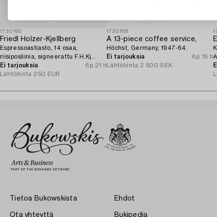
1730160
1720189
1
Friedl Holzer-Kjellberg
A 13-piece coffee service,
E
Espressoastiasto, 14 osaa,
Höchst, Germany, 1947-64.
K
riisiposliinia, signeerattu F.H.Kj
Ei tarjouksia
6p 19 h
A
Arabia Finland.
Ei tarjouksia
6p 21 h
Lähtöhinta
2 500 SEK
E
Lähtöhinta
250 EUR
L
Tietoa Bukowskista
Ehdot
Ota yhteyttä
Bukipedia