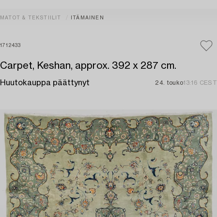
MATOT & TEKSTIILIT
ITÄMAINEN
1712433
Carpet, Keshan, approx. 392 x 287 cm.
Huutokauppa päättynyt
24. touko
13:16 CEST