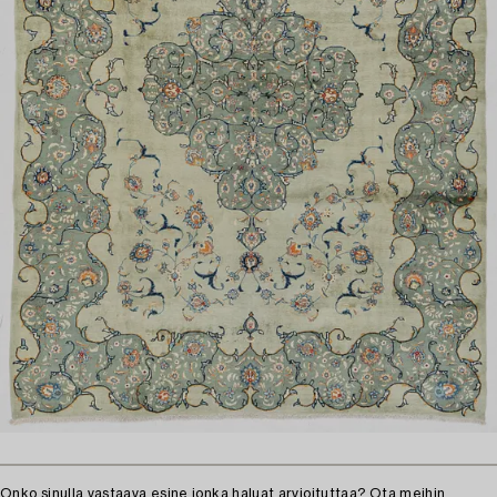
Onko sinulla vastaava esine jonka haluat arvioituttaa?
Ota meihin