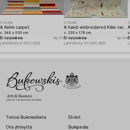
1732469
1732498
1
A Kelim carpet,
A hand-embroidered Kilim carpet,
A
c. 346 x 253 cm.
c. 235 x 178 cm.
c
Ei tarjouksia
4p 3 h
Ei tarjouksia
4p 4 h
E
Lähtöhinta
9 000 SEK
Lähtöhinta
10 000 SEK
L
Tietoa Bukowskista
Ehdot
Ota yhteyttä
Bukipedia