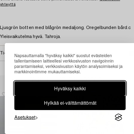
yhteyttä
Ljusgrön botten med blågrön medaljong. Oregelbunden bård.c
Yleisvaikutelma hyvä. Tahroja.
Tietoa ostamisesta
Napsauttamalla "hyväksy kaikki" suostut evästeiden
tallentamiseen laitteellesi verkkosivuston navigoinnin
parantamiseksi, verkkosivuston käytön analysoimiseksi ja
markkinointimme mukauttamiseksi.
Muiden katsomia kohteita
Hyväksy kaikki
Hylkää ei-välttämättömät
Asetukset