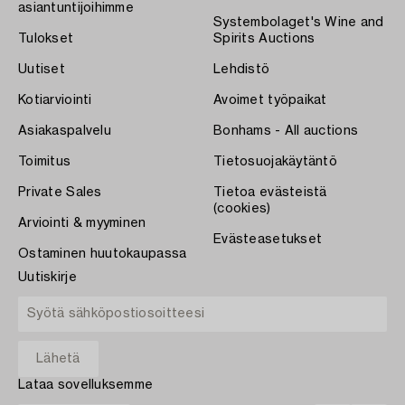
asiantuntijoihimme
Systembolaget's Wine and
Tulokset
Spirits Auctions
Uutiset
Lehdistö
Kotiarviointi
Avoimet työpaikat
Asiakaspalvelu
Bonhams - All auctions
Toimitus
Tietosuojakäytäntö
Private Sales
Tietoa evästeistä
(cookies)
Arviointi & myyminen
Evästeasetukset
Ostaminen huutokaupassa
Uutiskirje
Lataa sovelluksemme