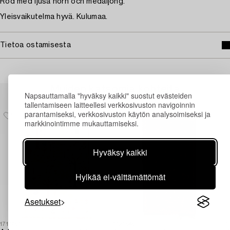
Röd med ljusa hörn och medaljong.
Yleisvaikutelma hyvä. Kulumaa.
Tietoa ostamisesta
Muiden katsomia kohteita
Napsauttamalla "hyväksy kaikki" suostut evästeiden
tallentamiseen laitteellesi verkkosivuston navigoinnin
parantamiseksi, verkkosivuston käytön analysoimiseksi ja
markkinointimme mukauttamiseksi.
Hyväksy kaikki
Hylkää ei-välttämättömät
Asetukset
1716691
1726949
1