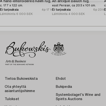
A hand-embroidered Kelim rug,
An antique Baluch rug,
A
c. 177 x 122 cm.
east Persian, ca 203 x 101 cm.
c
Ei tarjouksia
4p 17 h
Ei tarjouksia
6p 23 h
E
Lähtöhinta
6 000 SEK
Lähtöhinta
4 000 SEK
L
Tietoa Bukowskista
Ehdot
Ota yhteyttä
Bukipedia
asiantuntijoihimme
Systembolaget's Wine and
Tulokset
Spirits Auctions