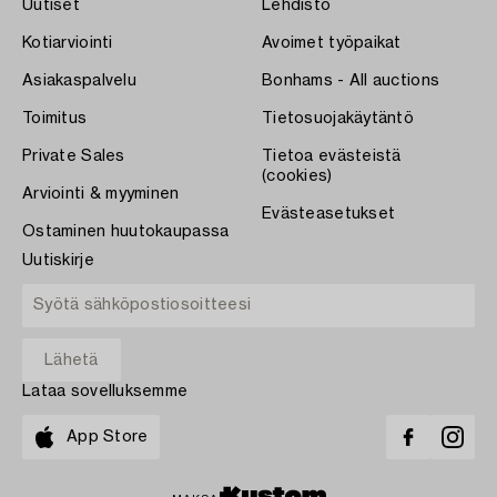
Uutiset
Lehdistö
Kotiarviointi
Avoimet työpaikat
Asiakaspalvelu
Bonhams - All auctions
Toimitus
Tietosuojakäytäntö
Private Sales
Tietoa evästeistä
(cookies)
Arviointi & myyminen
Evästeasetukset
Ostaminen huutokaupassa
Uutiskirje
Lataa sovelluksemme
App Store