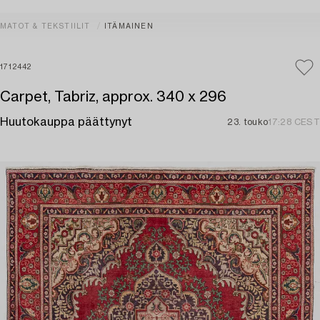
MATOT & TEKSTIILIT
ITÄMAINEN
1712442
Carpet, Tabriz, approx. 340 x 296
Huutokauppa päättynyt
23. touko
17:28 CEST