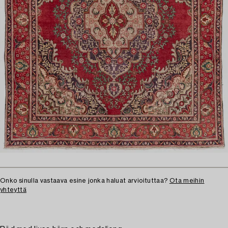
Onko sinulla vastaava esine jonka haluat arvioituttaa?
Ota meihin
yhteyttä