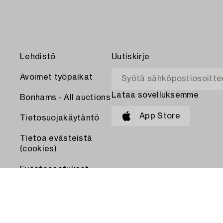
Lehdistö
Uutiskirje
Avoimet työpaikat
Lataa sovelluksemme
Bonhams - All auctions
App Store
Tietosuojakäytäntö
Tietoa evästeistä
(cookies)
Evästeasetukset
MAKSA