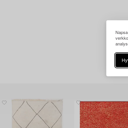
Napsau
verkko
analys
Hy