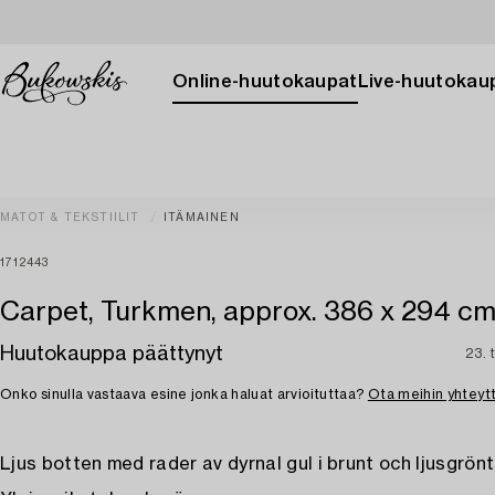
Online-huutokaupat
Live-huutokau
MATOT & TEKSTIILIT
ITÄMAINEN
1712443
Carpet, Turkmen, approx. 386 x 294 c
Huutokauppa päättynyt
23. 
Onko sinulla vastaava esine jonka haluat arvioituttaa?
Ota meihin yhteyt
Ljus botten med rader av dyrnal gul i brunt och ljusgrönt