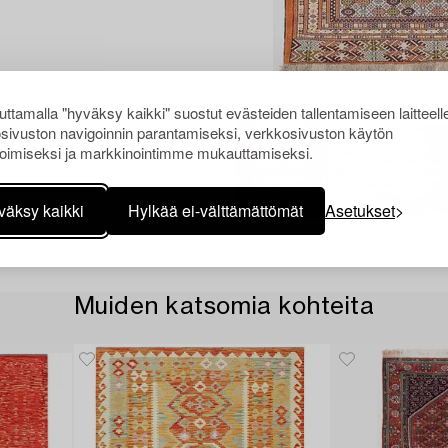
ttamalla "hyväksy kaikki" suostut evästeiden tallentamiseen laitteell
sivuston navigoinnin parantamiseksi, verkkosivuston käytön
oimiseksi ja markkinointimme mukauttamiseksi.
väksy kaikki
Hylkää ei-välttämättömät
Asetukset
Muiden katsomia kohteita