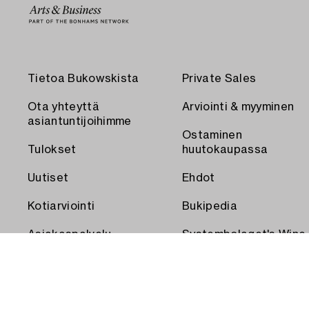
Tietoa Bukowskista
Private Sales
Ota yhteyttä
Arviointi & myyminen
asiantuntijoihimme
Ostaminen
Tulokset
huutokaupassa
Uutiset
Ehdot
Kotiarviointi
Bukipedia
Asiakaspalvelu
Systembolaget's Wine
and Spirits Auctions
Toimitus