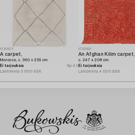
1730571
1730621
A carpet,
An Afghan Kilim carpet,
Morocco, c. 360 x 255 cm.
c. 247 x 208 cm.
Ei tarjouksia
6p 4 h
Ei tarjouksia
Lähtöhinta
5 000 SEK
Lähtöhinta
4 000 SEK