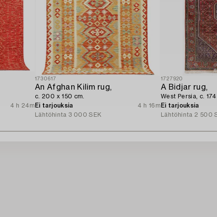
1730617
1727920
An Afghan Kilim rug,
A Bidjar rug,
c. 200 x 150 cm.
West Persia, c. 174
4 h 24m
Ei tarjouksia
4 h 16m
Ei tarjouksia
Lähtöhinta
3 000 SEK
Lähtöhinta
2 500 