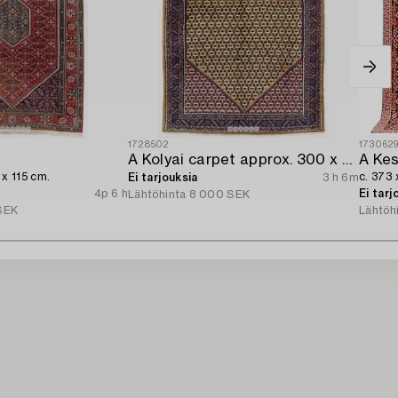
1728502
173062
A Kolyai carpet approx. 300 x 215 cm.
A Kes
 x 115 cm.
c. 373
Ei tarjouksia
3 h 6m
4p 6 h
Ei tarj
Lähtöhinta
8 000 SEK
SEK
Lähtöh