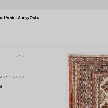
pat
Arvioi & myy
Osta
m
touko
17:34 CEST
tä
.