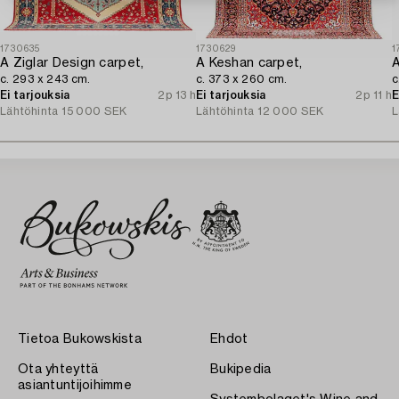
1730635
1730629
1
A Ziglar Design carpet,
A Keshan carpet,
A
c. 293 x 243 cm.
c. 373 x 260 cm.
c
Ei tarjouksia
2p 13 h
Ei tarjouksia
2p 11 h
E
Lähtöhinta
15 000 SEK
Lähtöhinta
12 000 SEK
L
Tietoa Bukowskista
Ehdot
Ota yhteyttä
Bukipedia
asiantuntijoihimme