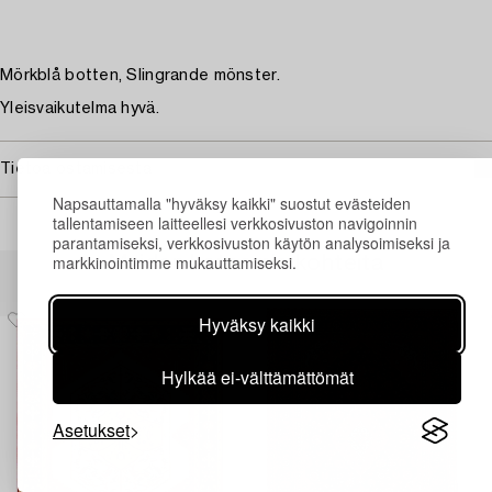
Mörkblå botten, Slingrande mönster.
Yleisvaikutelma hyvä.
Tietoa ostamisesta
Napsauttamalla "hyväksy kaikki" suostut evästeiden
tallentamiseen laitteellesi verkkosivuston navigoinnin
parantamiseksi, verkkosivuston käytön analysoimiseksi ja
markkinointimme mukauttamiseksi.
Muiden katsomia kohteita
Hyväksy kaikki
Hylkää ei-välttämättömät
Asetukset