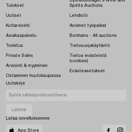
Systembolaget's Wine and
Tulokset
Spirits Auctions
Uutiset
Lehdistö
Kotiarviointi
Avoimet työpaikat
Asiakaspalvelu
Bonhams - All auctions
Toimitus
Tietosuojakäytäntö
Private Sales
Tietoa evästeistä
(cookies)
Arviointi & myyminen
Evästeasetukset
Ostaminen huutokaupassa
Uutiskirje
Lataa sovelluksemme
App Store