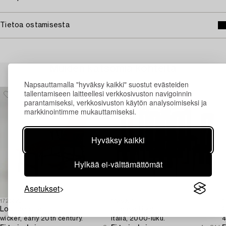
Tietoa ostamisesta
Muiden katsomia kohteita
Napsauttamalla "hyväksy kaikki" suostut evästeiden
tallentamiseen laitteellesi verkkosivuston navigoinnin
parantamiseksi, verkkosivuston käytön analysoimiseksi ja
markkinointimme mukauttamiseksi.
Hyväksy kaikki
Hylkää ei-välttämättömät
Asetukset
1726623
1728387
1
Lounge chair,
Tuoleja 8 kpl,
C
wicker, early 20th century.
Italia, 2000-luku.
4