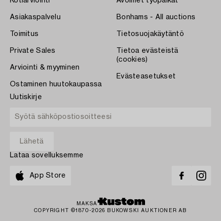
Kotiarviointi
Avoimet työpaikat
Asiakaspalvelu
Bonhams - All auctions
Toimitus
Tietosuojakäytäntö
Private Sales
Tietoa evästeistä
(cookies)
Arviointi & myyminen
Evästeasetukset
Ostaminen huutokaupassa
Uutiskirje
Lataa sovelluksemme
App Store
MAKSA
COPYRIGHT ©1870-2026 BUKOWSKI AUKTIONER AB