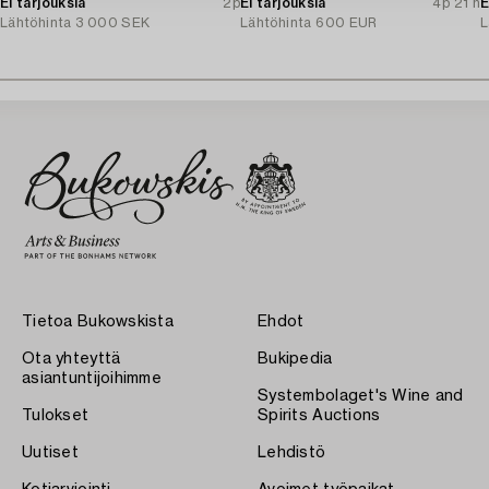
Ei tarjouksia
2p
Ei tarjouksia
4p 21 h
E
Lähtöhinta
3 000 SEK
Lähtöhinta
600 EUR
L
Tietoa Bukowskista
Ehdot
Ota yhteyttä
Bukipedia
asiantuntijoihimme
Systembolaget's Wine and
Tulokset
Spirits Auctions
Uutiset
Lehdistö