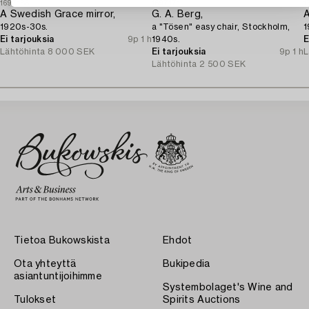
1697186
1697171
1
A Swedish Grace mirror,
G. A. Berg,
A
1920s-30s.
a "Tösen" easy chair, Stockholm,
1
Ei tarjouksia
9p 1 h
1940s.
E
Lähtöhinta
8 000 SEK
Ei tarjouksia
9p 1 h
L
Lähtöhinta
2 500 SEK
Tietoa Bukowskista
Ehdot
Ota yhteyttä
Bukipedia
asiantuntijoihimme
Systembolaget's Wine and
Tulokset
Spirits Auctions