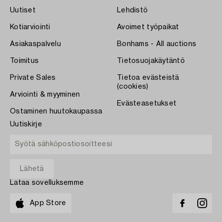
Uutiset
Lehdistö
Kotiarviointi
Avoimet työpaikat
Asiakaspalvelu
Bonhams - All auctions
Toimitus
Tietosuojakäytäntö
Private Sales
Tietoa evästeistä
(cookies)
Arviointi & myyminen
Evästeasetukset
Ostaminen huutokaupassa
Uutiskirje
Lataa sovelluksemme
App Store