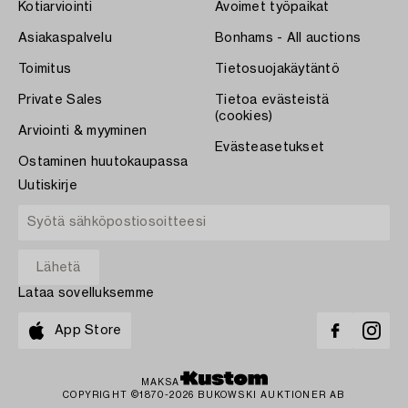
Kotiarviointi
Avoimet työpaikat
Asiakaspalvelu
Bonhams - All auctions
Toimitus
Tietosuojakäytäntö
Private Sales
Tietoa evästeistä
(cookies)
Arviointi & myyminen
Evästeasetukset
Ostaminen huutokaupassa
Uutiskirje
Lataa sovelluksemme
App Store
MAKSA
COPYRIGHT ©1870-2026 BUKOWSKI AUKTIONER AB