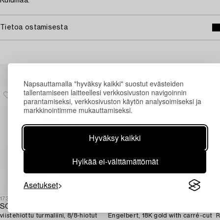
Kulumaa.
Tietoa ostamisesta
Muiden katsomia kohteita
Napsauttamalla "hyväksy kaikki" suostut evästeiden
tallentamiseen laitteellesi verkkosivuston navigoinnin
parantamiseksi, verkkosivuston käytön analysoimiseksi ja
markkinointimme mukauttamiseksi.
Hyväksy kaikki
Hylkää ei-välttämättömät
Asetukset
1731551
1729334
1
SORMUS,
Ring,
C
viistehiottu turmaliini, 8/8-hiotut
Engelbert, 18K gold with carré-cut
R