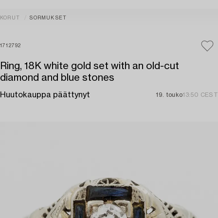
KORUT
SORMUKSET
1712792
Ring, 18K white gold set with an old-cut
diamond and blue stones
Huutokauppa päättynyt
19. touko
13:50 CEST