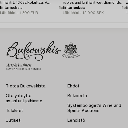
timantit, 18K valkokultaa. A.
rubies and brilliant-cut diamonds.
w
Tillander, Helsingfors 1975.
Ei tarjouksia
5p
Ei tarjouksia
5p
c
E
Lähtöhinta
1 300 EUR
Lähtöhinta
12 000 SEK
L
Tietoa Bukowskista
Ehdot
Ota yhteyttä
Bukipedia
asiantuntijoihimme
Systembolaget's Wine and
Tulokset
Spirits Auctions
Uutiset
Lehdistö