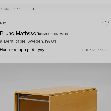
DESIGN
KALUSTEET
1712800
Bruno Mathsson
(Ruotsi, 1907-1988)
a 'Berit' table, Sweden, 1970's.
Huutokauppa päättynyt
11. touko
21:38 CEST