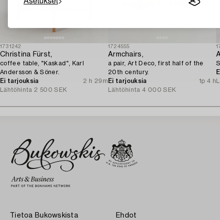
Asetukset
1731242
1724555
1
Christina Fürst,
Armchairs,
A
coffee table, "Kaskad", Karl
a pair, Art Deco, first half of the
S
Andersson & Söner.
20th century.
E
Ei tarjouksia
2 h 29m
Ei tarjouksia
1p 4 h
L
Lähtöhinta
2 500 SEK
Lähtöhinta
4 000 SEK
Tietoa Bukowskista
Ehdot