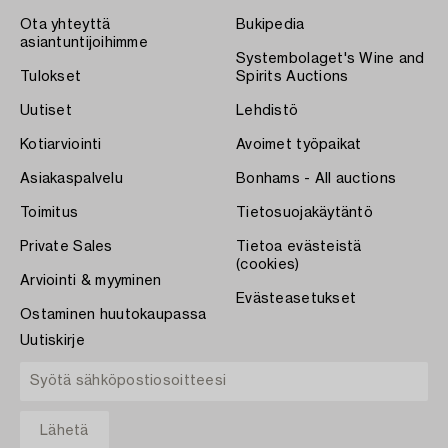
Ota yhteyttä
Bukipedia
asiantuntijoihimme
Systembolaget's Wine and
Tulokset
Spirits Auctions
Uutiset
Lehdistö
Kotiarviointi
Avoimet työpaikat
Asiakaspalvelu
Bonhams - All auctions
Toimitus
Tietosuojakäytäntö
Private Sales
Tietoa evästeistä
(cookies)
Arviointi & myyminen
Evästeasetukset
Ostaminen huutokaupassa
Uutiskirje