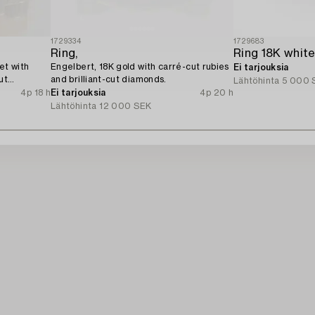
1729334
1729683
Ring,
et with
Engelbert, 18K gold with carré-cut rubies
Ei tarjouksia
ut
and brilliant-cut diamonds.
Lähtöhinta
5 000 
4p 18 h
Ei tarjouksia
4p 20 h
Lähtöhinta
12 000 SEK