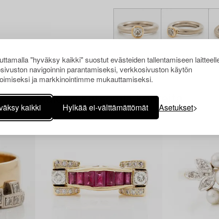
ttamalla "hyväksy kaikki" suostut evästeiden tallentamiseen laitteell
sivuston navigoinnin parantamiseksi, verkkosivuston käytön
oimiseksi ja markkinointimme mukauttamiseksi.
Muiden katsomia kohteita
väksy kaikki
Hylkää ei-välttämättömät
Asetukset