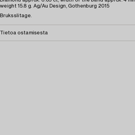
Diamond approx. 0.65 ct, width of the band approx. 4 mm,
weight 15.8 g. Ag/Au Design, Gothenburg 2015
Bruksslitage.
Tietoa ostamisesta