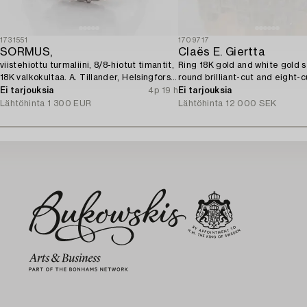
1731551
1709717
SORMUS,
Claës E. Giertta
viistehiottu turmaliini, 8/8-hiotut timantit,
Ring 18K gold and white gold s
18K valkokultaa. A. Tillander, Helsingfors
round brilliant-cut and eight-c
1975.
diamonds.
Ei tarjouksia
4p 19 h
Ei tarjouksia
Lähtöhinta
1 300 EUR
Lähtöhinta
12 000 SEK