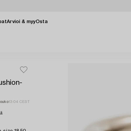
pat
Arvioi & myy
Osta
ushion-
touko
13:04 CEST
tä