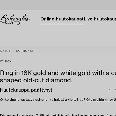
Online-huutokaupat
Live-huutokau
KORUT
SORMUKSET
1712939
Ring in 18K gold and white gold with a c
shaped old-cut diamond.
Huutokauppa päättynyt
19. 
Onko sinulla vastaava esine jonka haluat arvioituttaa?
Ota meihin yhteyt