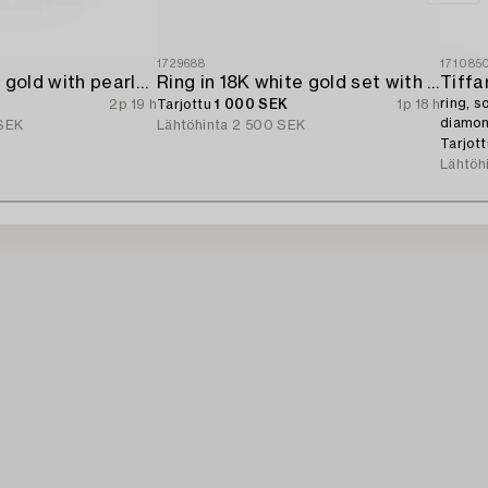
1729688
171085
Ring 18K white gold with pearls and octagon-cut diamonds.
Ring in 18K white gold set with a brilliant-cut diamond.
Tiffa
ring, s
2p 19 h
Tarjottu
1 000 SEK
1p 18 h
diamon
SEK
Lähtöhinta
2 500 SEK
With ce
Tarjot
Lähtöh