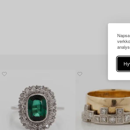
Napsau
verkko
analys
Hy