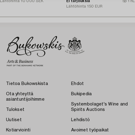
Lähtöhinta
10 000 SEK
Ei tarjouksia
5p 1 h
L
Lähtöhinta
150 EUR
Tietoa Bukowskista
Ehdot
Ota yhteyttä
Bukipedia
asiantuntijoihimme
Systembolaget's Wine and
Tulokset
Spirits Auctions
Uutiset
Lehdistö
Kotiarviointi
Avoimet työpaikat