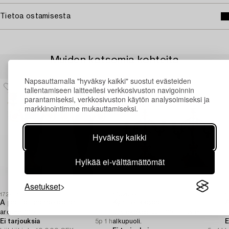
Tietoa ostamisesta
Muiden katsomia kohteita
Napsauttamalla "hyväksy kaikki" suostut evästeiden
tallentamiseen laitteellesi verkkosivuston navigoinnin
parantamiseksi, verkkosivuston käytön analysoimiseksi ja
markkinointimme mukauttamiseksi.
Hyväksy kaikki
Hylkää ei-välttämättömät
Asetukset
1724414
1702065
1
A pair of candelabras,
Kynttelikköpari,
A
around 1900.
uusrokokootyyli, 1900-luvun
l
Ei tarjouksia
5p 1 h
alkupuoli.
E