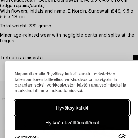
With caduceus, P Sedelin, Sundsvall 1814, 8.5 x 4.8 x 1.8 cm
(edge repairs/dents)
With flowers, initials and name, E Nordin, Sundsvall 1849, 9.5 x
5.5 x 1.8 cm.
Total weight 229 grams.
Minor age-related wear with negligible dents and splits at the
hinges.
Tietoa ostamisesta
Napsauttamalla "hyväksy kaikki" suostut evästeiden
tallentamiseen laitteellesi verkkosivuston navigoinnin
Muiden katsomia kohteita
parantamiseksi, verkkosivuston käytön analysoimiseksi ja
markkinointimme mukauttamiseksi.
Hyväksy kaikki
Hylkää ei-välttämättömät
Asetukset