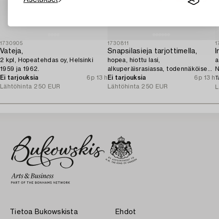
1730905
1730811
1
Vateja,
Snapsilasieja tarjottimella,
I
2 kpl, Hopeatehdas oy, Helsinki
hopea, hiottu lasi,
a
1959 ja 1962.
alkuperäisrasiassa, todennäköisesti
N
Ei tarjouksia
6p 13 h
Norja 1910-luku.
Ei tarjouksia
6p 13 h
T
Lähtöhinta
250 EUR
Lähtöhinta
250 EUR
L
Tietoa Bukowskista
Ehdot