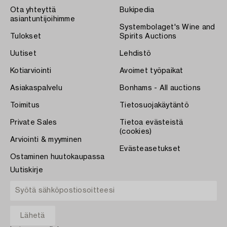
Ota yhteyttä
Bukipedia
asiantuntijoihimme
Systembolaget's Wine and
Tulokset
Spirits Auctions
Uutiset
Lehdistö
Kotiarviointi
Avoimet työpaikat
Asiakaspalvelu
Bonhams - All auctions
Toimitus
Tietosuojakäytäntö
Private Sales
Tietoa evästeistä
(cookies)
Arviointi & myyminen
Evästeasetukset
Ostaminen huutokaupassa
Uutiskirje