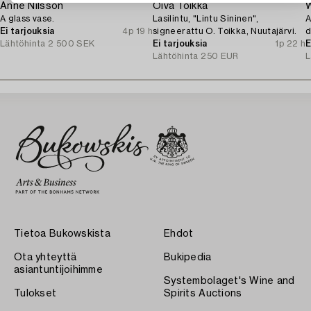
Anne Nilsson
Oiva Toikka
W
A glass vase.
Lasilintu, "Lintu Sininen",
A
Ei tarjouksia
4p 19 h
signeerattu O. Toikka, Nuutajärvi.
d
Lähtöhinta
2 500 SEK
Ei tarjouksia
1p 22 h
E
Lähtöhinta
250 EUR
L
Tietoa Bukowskista
Ehdot
Ota yhteyttä
Bukipedia
asiantuntijoihimme
Systembolaget's Wine and
Tulokset
Spirits Auctions