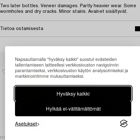
Two later bottles. Veneer damages. Partly heavier wear. Some
wormholes and dry cracks. Minor stains. Avainet sisältyvät.
Tietoa ostamisesta
Muiden katsomia kohteita
Napsauttamalla "hyväksy kaikki" suostut evästeiden
tallentamiseen laitteellesi verkkosivuston navigoinnin
parantamiseksi, verkkosivuston käytön analysoimiseksi ja
markkinointimme mukauttamiseksi.
Hyväksy kaikki
Hylkää ei-välttämättömät
Asetukset
1727868
1728607
1