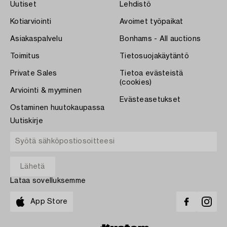
Uutiset
Lehdistö
Kotiarviointi
Avoimet työpaikat
Asiakaspalvelu
Bonhams - All auctions
Toimitus
Tietosuojakäytäntö
Private Sales
Tietoa evästeistä
(cookies)
Arviointi & myyminen
Evästeasetukset
Ostaminen huutokaupassa
Uutiskirje
Lataa sovelluksemme
App Store