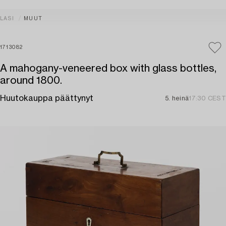
LASI
MUUT
1713082
A mahogany-veneered box with glass bottles,
around 1800.
Huutokauppa päättynyt
5. heinä
17:30 CEST