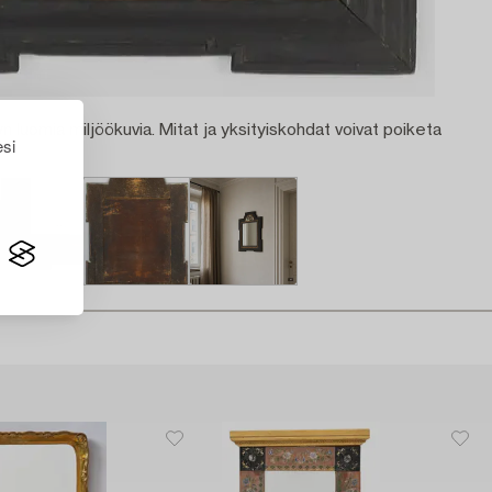
n luomia miljöökuvia. Mitat ja yksityiskohdat voivat poiketa
esi