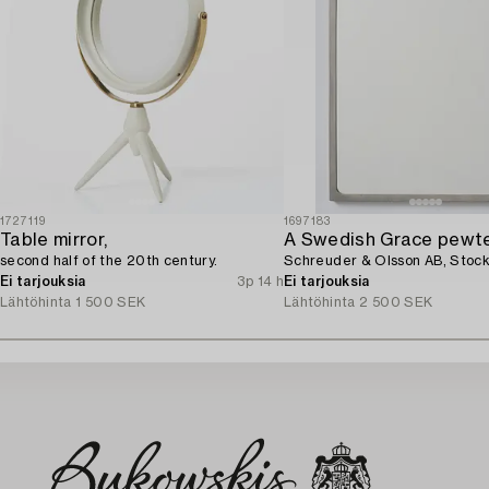
1727119
1697183
Table mirror,
A Swedish Grace pewter
second half of the 20th century.
Schreuder & Olsson AB, Stock
Ei tarjouksia
3p 14 h
Ei tarjouksia
Lähtöhinta
1 500 SEK
Lähtöhinta
2 500 SEK