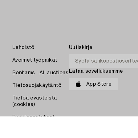
Lehdistö
Uutiskirje
Avoimet työpaikat
Lataa sovelluksemme
Bonhams - All auctions
App Store
Tietosuojakäytäntö
Tietoa evästeistä
(cookies)
Evästeasetukset