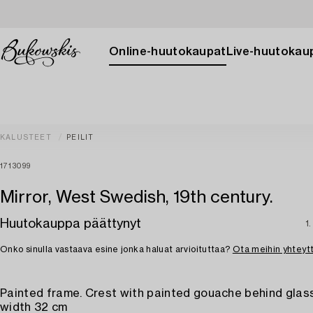
Online-huutokaupat
Live-huutokau
KALUSTEET
PEILIT
1713099
Mirror, West Swedish, 19th century.
Huutokauppa päättynyt
1
Onko sinulla vastaava esine jonka haluat arvioituttaa?
Ota meihin yhteyt
Painted frame. Crest with painted gouache behind glass
width 32 cm