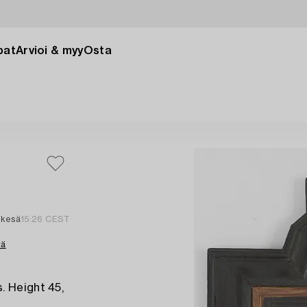
pat
Arvioi & myy
Osta
. kesä
15:26 CEST
tä
. Height 45,