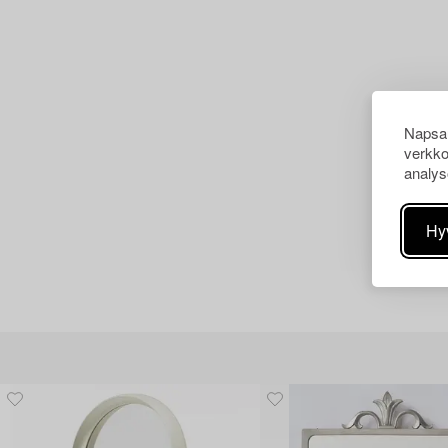
Napsau
verkko
analys
Hy