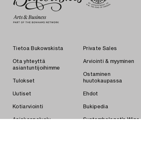
Tietoa Bukowskista
Private Sales
Ota yhteyttä
Arviointi & myyminen
asiantuntijoihimme
Ostaminen
Tulokset
huutokaupassa
Uutiset
Ehdot
Kotiarviointi
Bukipedia
Asiakaspalvelu
Systembolaget's Wine
and Spirits Auctions
Toimitus