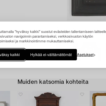
"AI"-merkityt kuvat ovat tekoäly
ttamalla "hyväksy kaikki" suostut evästeiden tallentamiseen laitteell
todellisesta esineestä.
sivuston navigoinnin parantamiseksi, verkkosivuston käytön
oimiseksi ja markkinointimme mukauttamiseksi.
väksy kaikki
Hylkää ei-välttämättömät
Asetukset
Muiden katsomia kohteita