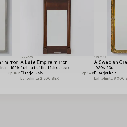
1729442
1697186
 mirror,
A Late Empire mirror,
A Swedish Grac
holm, 1929.
first half of the 19th century.
1920s-30s.
8p 16 h
Ei tarjouksia
2p 14 h
Ei tarjouksia
Lähtöhinta
2 500 SEK
Lähtöhinta
8 000 