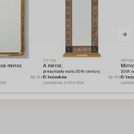
1727123
1697185
e mirror,
A mirror,
Mirror
presumably early 20th century.
20th c
8p 15 h
Ei tarjouksia
3p 15 h
Ei tarj
SEK
Lähtöhinta
3 000 SEK
Lähtöh