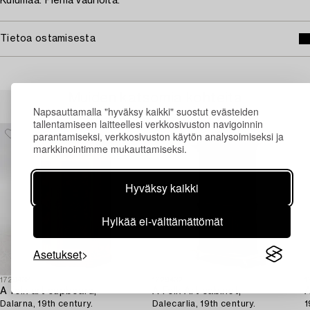
Kulumaa. Pieniä vaurioita.
Tietoa ostamisesta
Muiden katsomia kohteita
Napsauttamalla "hyväksy kaikki" suostut evästeiden
tallentamiseen laitteellesi verkkosivuston navigoinnin
parantamiseksi, verkkosivuston käytön analysoimiseksi ja
markkinointimme mukauttamiseksi.
Hyväksy kaikki
Hylkää ei-välttämättömät
Asetukset
1729438
1729432
1
A folk art cupboard,
A Folk Art cabinet,
A
Dalarna, 19th century.
Dalecarlia, 19th century.
1