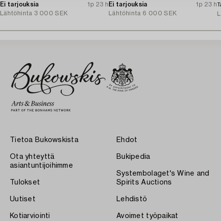
Ei tarjouksia
1p 23 h
Ei tarjouksia
1p 23 h
T
Lähtöhinta
3 000 SEK
Lähtöhinta
6 000 SEK
L
Tietoa Bukowskista
Ehdot
Ota yhteyttä
Bukipedia
asiantuntijoihimme
Systembolaget's Wine and
Tulokset
Spirits Auctions
Uutiset
Lehdistö
Kotiarviointi
Avoimet työpaikat