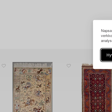
Napsau
verkko
analys
Hy