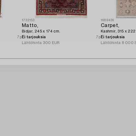
1732153
1689436
Matto,
Carpet,
Bidjar, 245 x 174 cm.
Kashmir, 315 x 222
7p
Ei tarjouksia
7p
Ei tarjouksia
Lähtöhinta
300 EUR
Lähtöhinta
8 000 