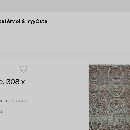
pat
Arvioi & myy
Osta
c. 308 x
touko
20:14 CEST
tä