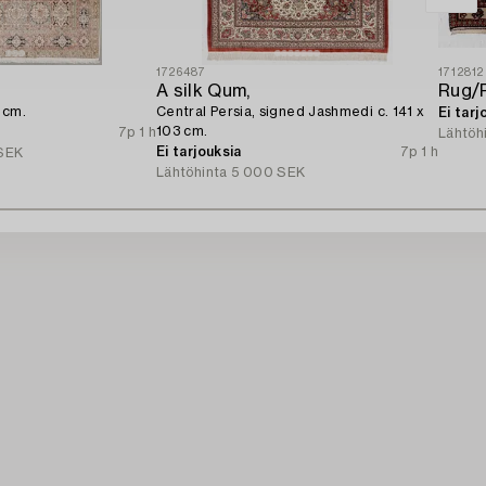
1726487
1712812
A silk Qum,
 cm.
Central Persia, signed Jashmedi c. 141 x
Ei tarj
103 cm.
7p 1 h
Lähtöh
Ei tarjouksia
7p 1 h
SEK
Lähtöhinta
5 000 SEK