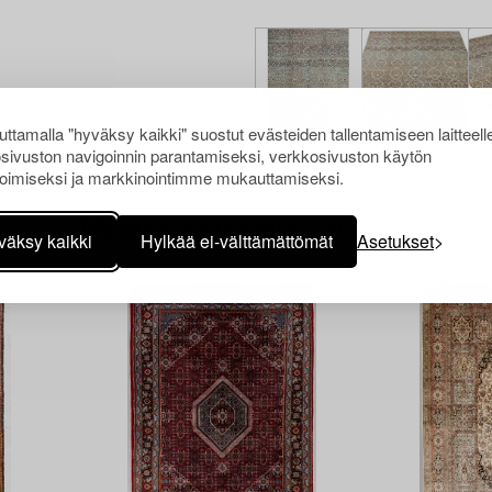
ttamalla "hyväksy kaikki" suostut evästeiden tallentamiseen laitteell
sivuston navigoinnin parantamiseksi, verkkosivuston käytön
oimiseksi ja markkinointimme mukauttamiseksi.
Muiden katsomia kohteita
väksy kaikki
Hylkää ei-välttämättömät
Asetukset