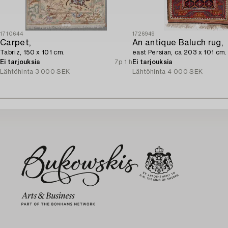
1710644
1726949
Carpet,
An antique Baluch rug,
Tabriz, 150 x 101 cm.
east Persian, ca 203 x 101 cm.
Ei tarjouksia
7p 1 h
Ei tarjouksia
Lähtöhinta
3 000 SEK
Lähtöhinta
4 000 SEK