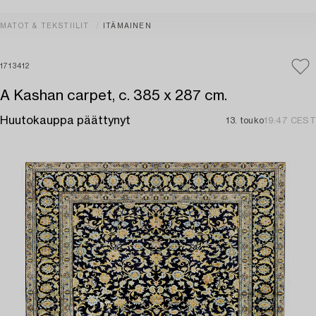
MATOT & TEKSTIILIT
ITÄMAINEN
1713412
A Kashan carpet, c. 385 x 287 cm.
Huutokauppa päättynyt
13. touko
19:47 CEST