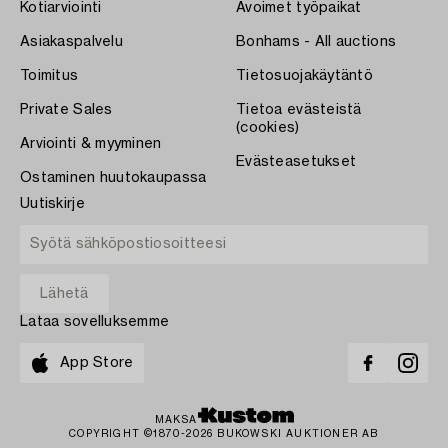
Kotiarviointi
Avoimet työpaikat
Asiakaspalvelu
Bonhams - All auctions
Toimitus
Tietosuojakäytäntö
Private Sales
Tietoa evästeistä
(cookies)
Arviointi & myyminen
Evästeasetukset
Ostaminen huutokaupassa
Uutiskirje
Lataa sovelluksemme
App Store
MAKSA
COPYRIGHT ©1870-2026 BUKOWSKI AUKTIONER AB