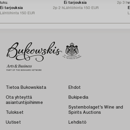
luku.
Ei tarjouksia
2p 3 h
v
Ei tarjouksia
2p 2 h
Lähtöhinta
150 EUR
E
Lähtöhinta
150 EUR
L
Tietoa Bukowskista
Ehdot
Ota yhteyttä
Bukipedia
asiantuntijoihimme
Systembolaget's Wine and
Tulokset
Spirits Auctions
Uutiset
Lehdistö