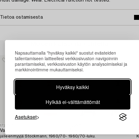
Rust damage. Wear. Electrical function not tested.
Tietoa ostamisesta
Muiden katsomia kohteita
Napsauttamalla "hyväksy kaikki" suostut evästeiden
tallentamiseen laitteellesi verkkosivuston navigoinnin
parantamiseksi, verkkosivuston käytön analysoimiseksi ja
markkinointimme mukauttamiseksi.
Hyväksy kaikki
Hylkää ei-välttämättömät
Asetukset
1722697
1722696
1
Valaisinpari,
Valaisinpari,
P
jälleenmyyjä Stockmann, 1960/70-
1960/70-luku.
K