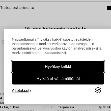
Tietoa ostamisesta
Muiden katsomia kohteita
Napsauttamalla "hyväksy kaikki" suostut evästeiden
tallentamiseen laitteellesi verkkosivuston navigoinnin
parantamiseksi, verkkosivuston käytön analysoimiseksi ja
markkinointimme mukauttamiseksi.
Hyväksy kaikki
Hylkää ei-välttämättömät
Asetukset
1719995
1730635
1
A semi-antique Tabriz rug,
A Ziglar Design carpet,
A
Northwest Persia, c. 137 x 101 cm.
c. 293 x 243 cm.
c
Ei tarjouksia
6p 10 h
Ei tarjouksia
1p 10 h
E