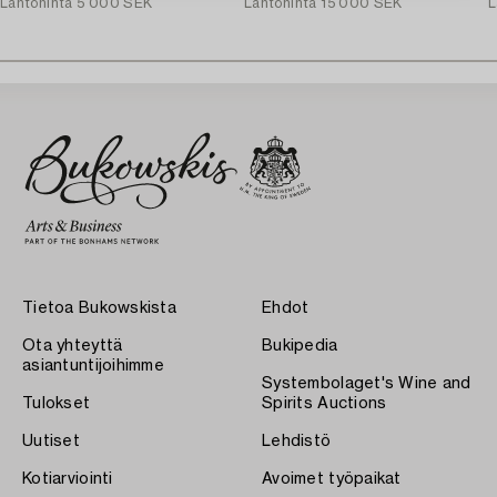
Lähtöhinta
5 000 SEK
Lähtöhinta
15 000 SEK
L
Tietoa Bukowskista
Ehdot
Ota yhteyttä
Bukipedia
asiantuntijoihimme
Systembolaget's Wine and
Tulokset
Spirits Auctions
Uutiset
Lehdistö
Kotiarviointi
Avoimet työpaikat