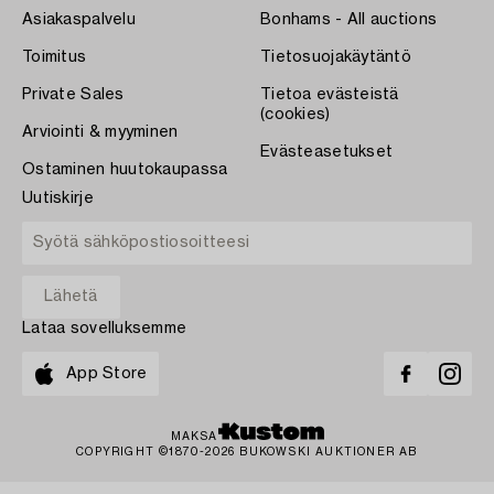
Asiakaspalvelu
Bonhams - All auctions
Toimitus
Tietosuojakäytäntö
Private Sales
Tietoa evästeistä
(cookies)
Arviointi & myyminen
Evästeasetukset
Ostaminen huutokaupassa
Uutiskirje
Lataa sovelluksemme
App Store
MAKSA
COPYRIGHT ©1870-2026 BUKOWSKI AUKTIONER AB