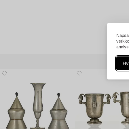
Napsau
verkko
analys
Hy