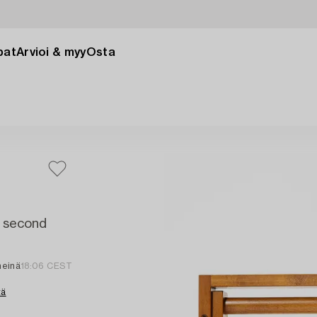
pat
Arvioi & myy
Osta
, second
heinä
18:06 CEST
tä