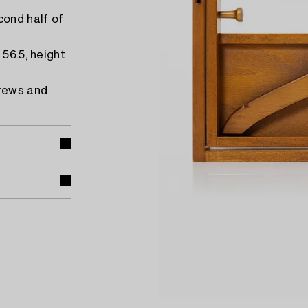
cond half of
 56.5, height
crews and