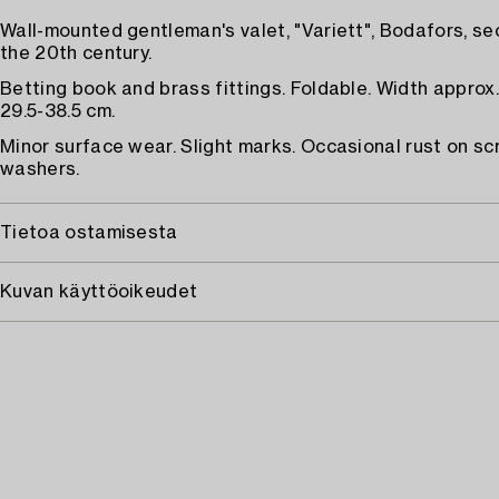
Wall-mounted gentleman's valet, "Variett", Bodafors, se
the 20th century.
Betting book and brass fittings. Foldable. Width approx.
29.5-38.5 cm.
Minor surface wear. Slight marks. Occasional rust on s
washers.
Tietoa ostamisesta
Kuvan käyttöoikeudet