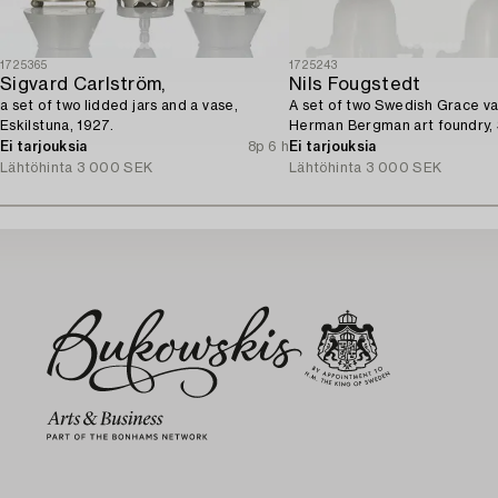
1725365
1725243
Sigvard Carlström,
Nils Fougstedt
a set of two lidded jars and a vase,
A set of two Swedish Grace va
Eskilstuna, 1927.
Herman Bergman art foundry,
1930.
Ei tarjouksia
8p 6 h
Ei tarjouksia
Lähtöhinta
3 000 SEK
Lähtöhinta
3 000 SEK