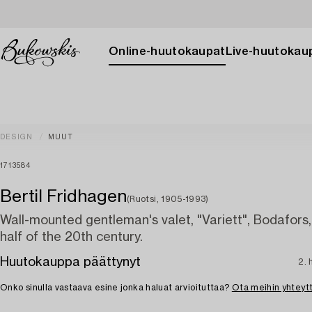
Online-huutokaupat
Live-huutokau
DESIGN
MUUT
1713584
Bertil Fridhagen
(Ruotsi, 1905-1993)
Wall-mounted gentleman's valet, "Variett", Bodafors
half of the 20th century.
Huutokauppa päättynyt
2. 
Onko sinulla vastaava esine jonka haluat arvioituttaa?
Ota meihin yhteyt