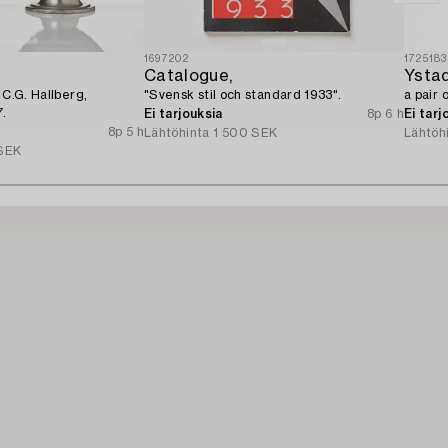
1697202
1725183
Catalogue,
Ystad
 C.G. Hallberg,
"Svensk stil och standard 1933".
a pair 
7.
Ei tarjouksia
8p 6 h
Ei tarj
8p 5 h
Lähtöhinta
1 500 SEK
Lähtöh
SEK