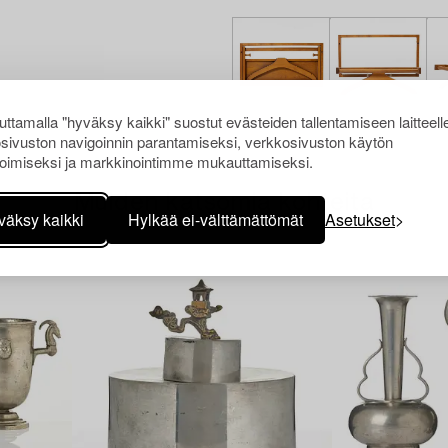
ttamalla "hyväksy kaikki" suostut evästeiden tallentamiseen laitteell
sivuston navigoinnin parantamiseksi, verkkosivuston käytön
oimiseksi ja markkinointimme mukauttamiseksi.
Muiden katsomia kohteita
väksy kaikki
Hylkää ei-välttämättömät
Asetukset