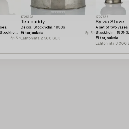
1725392
1727576
Tea caddy,
Sylvia Stave
ses,
Decor, Stockholm, 1930s.
A set of two vases,
 Stockholm,
Stockholm, 1931-3
Ei tarjouksia
8p 5 h
8p 5 h
Ei tarjouksia
Lähtöhinta
2 500 SEK
Lähtöhinta
3 000 