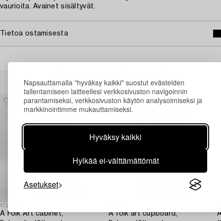
vaurioita. Avainet sisältyvät.
Tietoa ostamisesta
Muiden katsomia kohteita
Napsauttamalla "hyväksy kaikki" suostut evästeiden
tallentamiseen laitteellesi verkkosivuston navigoinnin
parantamiseksi, verkkosivuston käytön analysoimiseksi ja
markkinointimme mukauttamiseksi.
Hyväksy kaikki
Hylkää ei-välttämättömät
Asetukset
1729432
1729438
1
A Folk Art cabinet,
A folk art cupboard,
A