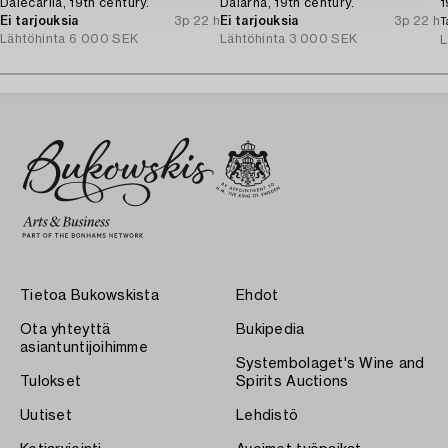
Dalecarlia, 19th century.
Dalarna, 19th century.
1
Ei tarjouksia
3p 22 h
Ei tarjouksia
3p 22 h
T
Lähtöhinta
6 000 SEK
Lähtöhinta
3 000 SEK
L
Tietoa Bukowskista
Ehdot
Ota yhteyttä
Bukipedia
asiantuntijoihimme
Systembolaget's Wine and
Tulokset
Spirits Auctions
Uutiset
Lehdistö