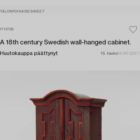
TALONPOIKAISESINEET
1713728
A 18th century Swedish wall-hanged cabinet.
Huutokauppa päättynyt
15. touko
16:58 CEST