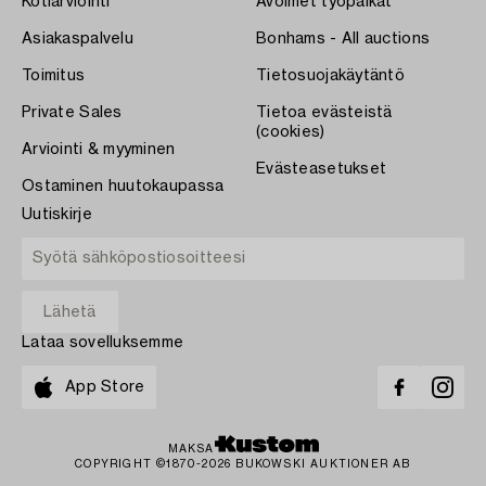
Kotiarviointi
Avoimet työpaikat
Asiakaspalvelu
Bonhams - All auctions
Toimitus
Tietosuojakäytäntö
Private Sales
Tietoa evästeistä
(cookies)
Arviointi & myyminen
Evästeasetukset
Ostaminen huutokaupassa
Uutiskirje
Lataa sovelluksemme
App Store
MAKSA
COPYRIGHT ©1870-2026 BUKOWSKI AUKTIONER AB