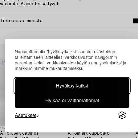
vaurioita. Avainet sisältyvät.
Tietoa ostamisesta
Muiden katsomia kohteita
Napsauttamalla "hyväksy kaikki" suostut evästeiden
tallentamiseen laitteellesi verkkosivuston navigoinnin
parantamiseksi, verkkosivuston käytön analysoimiseksi ja
markkinointimme mukauttamiseksi.
Hyväksy kaikki
Hylkää ei-välttämättömät
Asetukset
1729432
1729438
1
A Folk Art cabinet,
A folk art cupboard,
A