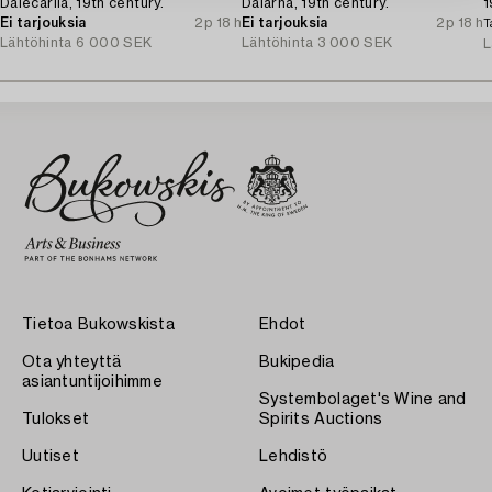
Dalecarlia, 19th century.
Dalarna, 19th century.
1
Ei tarjouksia
2p 18 h
Ei tarjouksia
2p 18 h
T
Lähtöhinta
6 000 SEK
Lähtöhinta
3 000 SEK
L
Tietoa Bukowskista
Ehdot
Ota yhteyttä
Bukipedia
asiantuntijoihimme
Systembolaget's Wine and
Tulokset
Spirits Auctions
Uutiset
Lehdistö