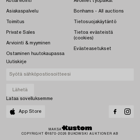
Kotiarviointi
Avoimet työpaikat
Asiakaspalvelu
Bonhams - All auctions
Toimitus
Tietosuojakäytäntö
Private Sales
Tietoa evästeistä
(cookies)
Arviointi & myyminen
Evästeasetukset
Ostaminen huutokaupassa
Uutiskirje
Lataa sovelluksemme
App Store
MAKSA
COPYRIGHT ©1870-2026 BUKOWSKI AUKTIONER AB