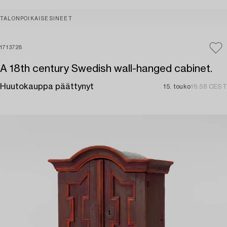
TALONPOIKAISESINEET
1713728
A 18th century Swedish wall-hanged cabinet.
Huutokauppa päättynyt
15. touko
16:58 CEST