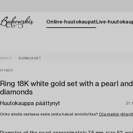
Online-huutokaupat
Live-huutokau
KORUT
SORMUKSET
1714017
Ring 18K white gold set with a pearl and
diamonds
Huutokauppa päättynyt
21. 
Onko sinulla vastaava esine jonka haluat arvioituttaa?
Ota meihin yhteyt