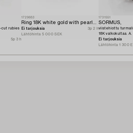
1729683
1731551
Ring 18K white gold with pearls and octagon-cut diamonds.
SORMUS,
-cut rubies
viistehiottu turmali
Ei tarjouksia
3p 2 h
18K valkokultaa. A.
Lähtöhinta
5 000 SEK
1975.
5p 3 h
Ei tarjouksia
Lähtöhinta
1 300 