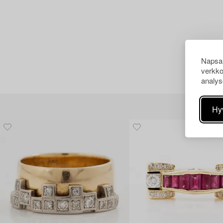
Napsau
verkko
analys
Hy