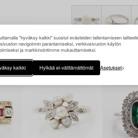
ttamalla "hyväksy kaikki" suostut evästeiden tallentamiseen laitteell
sivuston navigoinnin parantamiseksi, verkkosivuston käytön
oimiseksi ja markkinointimme mukauttamiseksi.
Muiden katsomia kohteita
väksy kaikki
Hylkää ei-välttämättömät
Asetukset