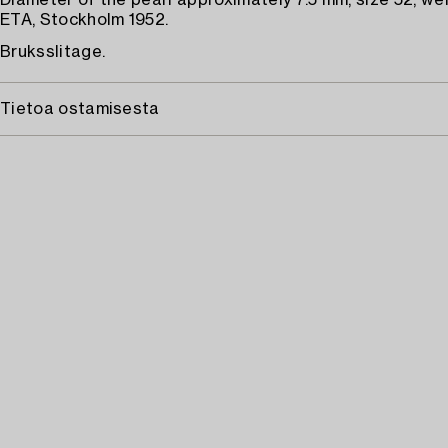
Diameter of the pearl approximately 7.5 mm, size 52, wei
ETA, Stockholm 1952.
Bruksslitage.
Tietoa ostamisesta