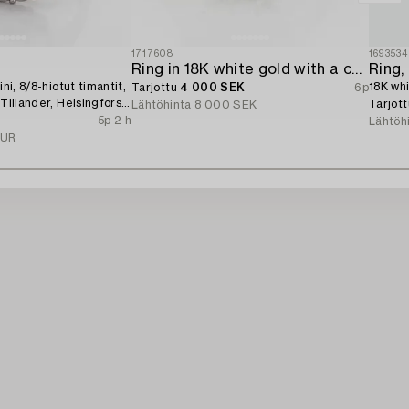
1717608
1693534
Ring in 18K white gold with a cabochon-cut sapphire and brilliant-cut diamonds.
Ring,
ini, 8/8-hiotut timantit,
18K whi
Tarjottu
4 000 SEK
6p
 Tillander, Helsingfors
Tarjot
Lähtöhinta
8 000 SEK
5p 2 h
Lähtöh
EUR