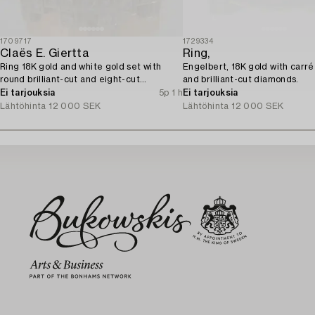
1709717
1729334
Claës E. Giertta
Ring,
Ring 18K gold and white gold set with
Engelbert, 18K gold with carré
round brilliant-cut and eight-cut
and brilliant-cut diamonds.
diamonds.
Ei tarjouksia
5p 1 h
Ei tarjouksia
Lähtöhinta
12 000 SEK
Lähtöhinta
12 000 SEK