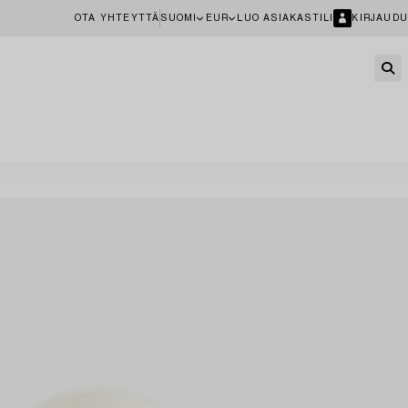
OTA YHTEYTTÄ
SUOMI
EUR
LUO ASIAKASTILI
KIRJAUDU