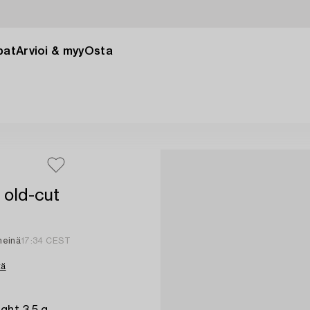
pat
Arvioi & myy
Osta
 old-cut
heinä
17:34 CEST
tä