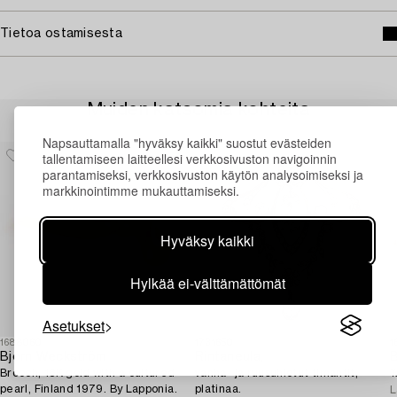
Tietoa ostamisesta
Muiden katsomia kohteita
Napsauttamalla "hyväksy kaikki" suostut evästeiden
tallentamiseen laitteellesi verkkosivuston navigoinnin
parantamiseksi, verkkosivuston käytön analysoimiseksi ja
markkinointimme mukauttamiseksi.
Hyväksy kaikki
Hylkää ei-välttämättömät
Asetukset
1688060
1731650
1
Björn Weckström
Rintaneula,
Brooch, 18K gold with a cultured
vanha- ja ruusuhiotut timantit,
T
pearl, Finland 1979. By Lapponia.
platinaa.
L