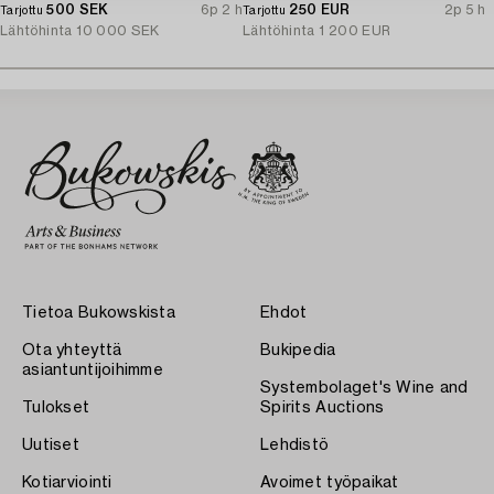
500 SEK
6p 2 h
250 EUR
2p 5 h
Tarjottu
Tarjottu
Lähtöhinta
10 000 SEK
Lähtöhinta
1 200 EUR
Tietoa Bukowskista
Ehdot
Ota yhteyttä
Bukipedia
asiantuntijoihimme
Systembolaget's Wine and
Tulokset
Spirits Auctions
Uutiset
Lehdistö
Kotiarviointi
Avoimet työpaikat