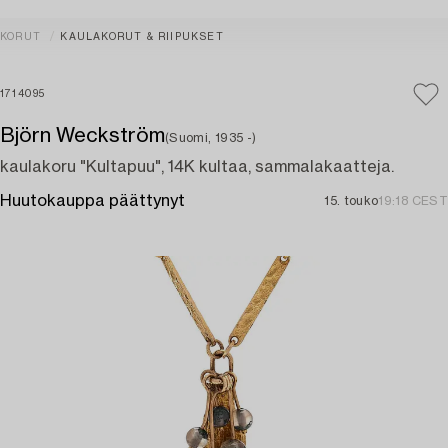
KORUT
KAULAKORUT & RIIPUKSET
1714095
Björn Weckström
(Suomi, 1935 -)
kaulakoru "Kultapuu", 14K kultaa, sammalakaatteja.
Huutokauppa päättynyt
15. touko
19:18 CEST