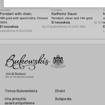
1689882
1709941
1
Pendant with chain,
Karlheinz Sauer
N
18K gold with spectrolite, Finland
Pendant, silver and 14K gold.
o
1964.
Ei tarjouksia
1p 15 h
w
Ei tarjouksia
6p 11 h
Lähtöhinta
10 000 SEK
D
E
Lähtöhinta
8 000 SEK
L
Tietoa Bukowskista
Ehdot
Ota yhteyttä
Bukipedia
asiantuntijoihimme