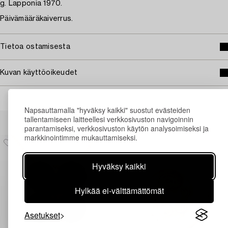
g. Lapponia 1970.
Päivämääräkaiverrus.
Tietoa ostamisesta
Kuvan käyttöoikeudet
Napsauttamalla "hyväksy kaikki" suostut evästeiden
Muiden katsomia kohteita
tallentamiseen laitteellesi verkkosivuston navigoinnin
parantamiseksi, verkkosivuston käytön analysoimiseksi ja
markkinointimme mukauttamiseksi.
Hyväksy kaikki
Hylkää ei-välttämättömät
Asetukset