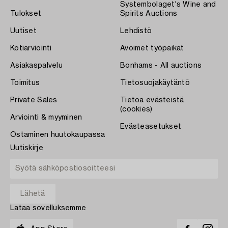
Systembolaget's Wine and
Tulokset
Spirits Auctions
Uutiset
Lehdistö
Kotiarviointi
Avoimet työpaikat
Asiakaspalvelu
Bonhams - All auctions
Toimitus
Tietosuojakäytäntö
Private Sales
Tietoa evästeistä
(cookies)
Arviointi & myyminen
Evästeasetukset
Ostaminen huutokaupassa
Uutiskirje
Lataa sovelluksemme