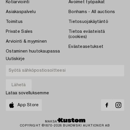
Kotiarviointi
Avoimet työpaikat
Asiakaspalvelu
Bonhams - All auctions
Toimitus
Tietosuojakäytäntö
Private Sales
Tietoa evästeistä
(cookies)
Arviointi & myyminen
Evästeasetukset
Ostaminen huutokaupassa
Uutiskirje
Lataa sovelluksemme
App Store
MAKSA
COPYRIGHT ©1870-2026 BUKOWSKI AUKTIONER AB