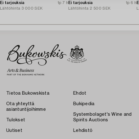
Ei tarjouksia
1p 7 h
Ei tarjouksia
1p 6 h
E
Lähtöhinta
3 000 SEK
Lähtöhinta
2 500 SEK
L
Tietoa Bukowskista
Ehdot
Ota yhteyttä
Bukipedia
asiantuntijoihimme
Systembolaget's Wine and
Tulokset
Spirits Auctions
Uutiset
Lehdistö