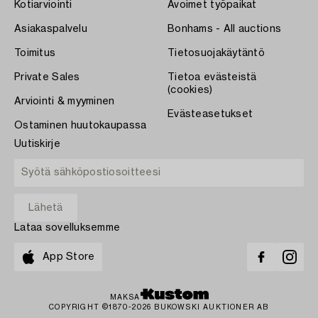
Kotiarviointi
Avoimet työpaikat
Asiakaspalvelu
Bonhams - All auctions
Toimitus
Tietosuojakäytäntö
Private Sales
Tietoa evästeistä
(cookies)
Arviointi & myyminen
Evästeasetukset
Ostaminen huutokaupassa
Uutiskirje
Lataa sovelluksemme
App Store
MAKSA
COPYRIGHT ©1870-2026 BUKOWSKI AUKTIONER AB