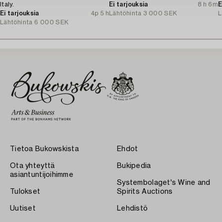
Italy.
Ei tarjouksia
8 h 6m
E
Ei tarjouksia
4p 5 h
Lähtöhinta
3 000 SEK
L
Lähtöhinta
6 000 SEK
Tietoa Bukowskista
Ehdot
Ota yhteyttä
Bukipedia
asiantuntijoihimme
Systembolaget's Wine and
Tulokset
Spirits Auctions
Uutiset
Lehdistö