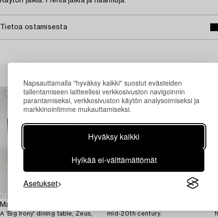
Käytön jälkiä. Pieniä jälkiä ja naarmuja.
Tietoa ostamisesta
Muiden katsomia kohteita
Napsauttamalla "hyväksy kaikki" suostut evästeiden
tallentamiseen laitteellesi verkkosivuston navigoinnin
parantamiseksi, verkkosivuston käytön analysoimiseksi ja
markkinointimme mukauttamiseksi.
Hyväksy kaikki
Hylkää ei-välttämättömät
Asetukset
1730109
1729060
1
Maurizio Peregalli
Side table,
T
A 'Big Irony' dining table, Zeus,
mid-20th century.
1