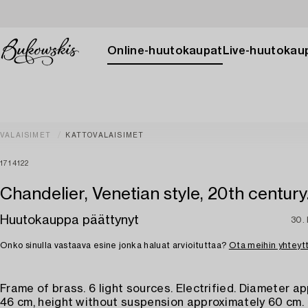
Online-huutokaupat
Live-huutokau
VALAISIMET
KATTOVALAISIMET
1714122
Chandelier, Venetian style, 20th century
Huutokauppa päättynyt
30.
Onko sinulla vastaava esine jonka haluat arvioituttaa?
Ota meihin yhteyt
Frame of brass. 6 light sources. Electrified. Diameter a
46 cm, height without suspension approximately 60 cm.