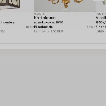
1698278
172734
Kattokruunu,
A cei
0th century.
uusrokokoo, n. 1900.
1950s/
4p 8 h
Ei tarjouksia
4p 6 h
Ei tarj
SEK
Lähtöhinta
250 EUR
Lähtöh