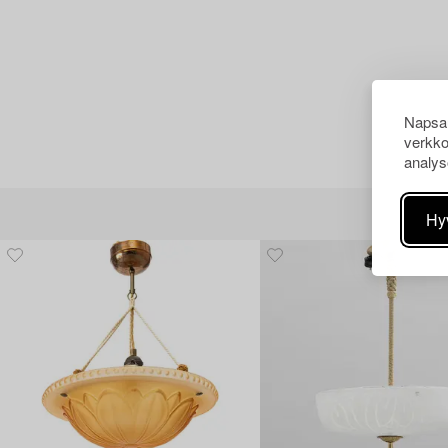
Napsau
verkko
analys
Hy