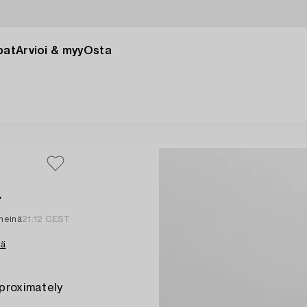
pat
Arvioi & myy
Osta
.
 heinä
21:12 CEST
tä
pproximately