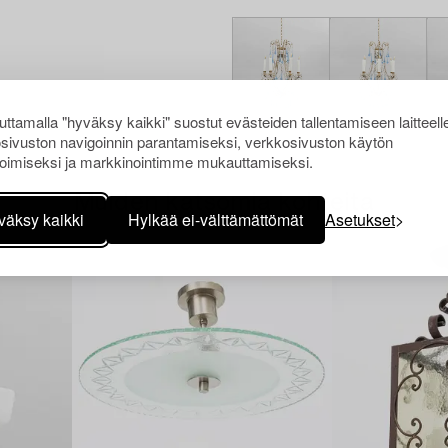
ttamalla "hyväksy kaikki" suostut evästeiden tallentamiseen laitteell
sivuston navigoinnin parantamiseksi, verkkosivuston käytön
oimiseksi ja markkinointimme mukauttamiseksi.
Muiden katsomia kohteita
väksy kaikki
Hylkää ei-välttämättömät
Asetukset