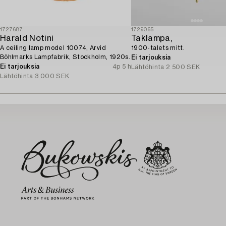
1727687
1729065
Harald Notini
Taklampa,
A ceiling lamp model 10074, Arvid
1900-talets mitt.
Böhlmarks Lampfabrik, Stockholm, 1920s.
Ei tarjouksia
Ei tarjouksia
4p 5 h
Lähtöhinta
2 500 SEK
Lähtöhinta
3 000 SEK