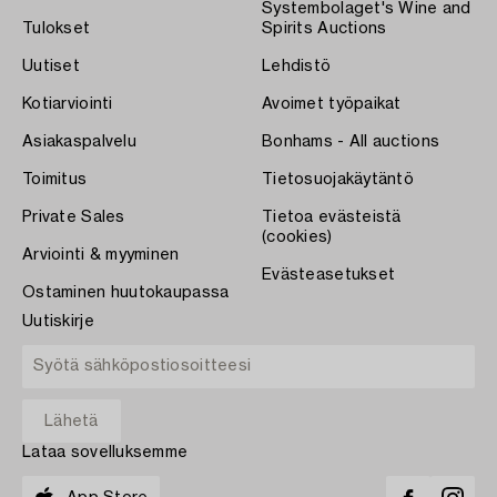
Systembolaget's Wine and
Tulokset
Spirits Auctions
Uutiset
Lehdistö
Kotiarviointi
Avoimet työpaikat
Asiakaspalvelu
Bonhams - All auctions
Toimitus
Tietosuojakäytäntö
Private Sales
Tietoa evästeistä
(cookies)
Arviointi & myyminen
Evästeasetukset
Ostaminen huutokaupassa
Uutiskirje
Lataa sovelluksemme