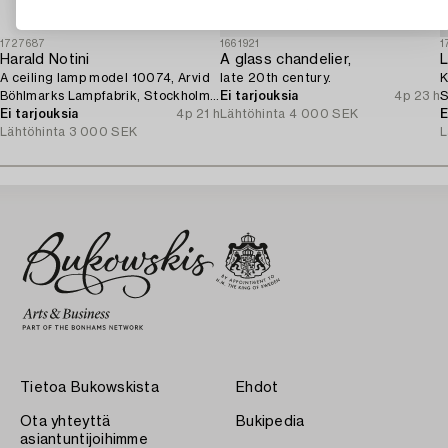
1727687
1661921
1
Harald Notini
A glass chandelier,
L
A ceiling lamp model 10074, Arvid
late 20th century.
K
Böhlmarks Lampfabrik, Stockholm,
Ei tarjouksia
4p 23 h
S
1920s.
Ei tarjouksia
4p 21 h
Lähtöhinta
4 000 SEK
p
E
Lähtöhinta
3 000 SEK
L
Tietoa Bukowskista
Ehdot
Ota yhteyttä
Bukipedia
asiantuntijoihimme