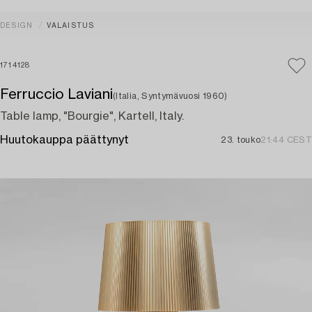
DESIGN
VALAISTUS
1714128
Ferruccio Laviani
(Italia, Syntymävuosi 1960)
Table lamp, "Bourgie", Kartell, Italy.
Huutokauppa päättynyt
23. touko
21:44 CEST