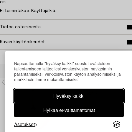
cm.
Ei toimintakoe. Käyttöjälkiä.
Tietoa ostamisesta
Kuvan käyttöoikeudet
Napsauttamalla "hyväksy kaikki" suostut evästeiden
Muiden katsomia kohteita
tallentamiseen laitteellesi verkkosivuston navigoinnin
parantamiseksi, verkkosivuston käytön analysoimiseksi ja
markkinointimme mukauttamiseksi.
Hyväksy kaikki
Hylkää ei-välttämättömät
Asetukset