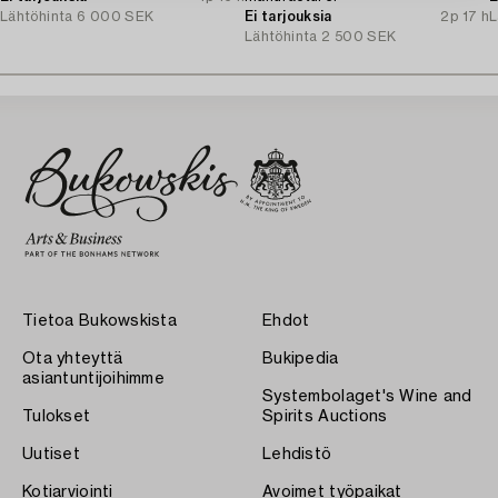
Lähtöhinta
6 000 SEK
Ei tarjouksia
2p 17 h
L
Lähtöhinta
2 500 SEK
Tietoa Bukowskista
Ehdot
Ota yhteyttä
Bukipedia
asiantuntijoihimme
Systembolaget's Wine and
Tulokset
Spirits Auctions
Uutiset
Lehdistö
Kotiarviointi
Avoimet työpaikat