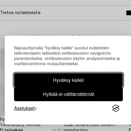
Tietoa ostamisesta
Muiden katsomia kohteita
Napsauttamalla "hyväksy kaikki" suostut evästeiden
tallentamiseen laitteellesi verkkosivuston navigoinnin
parantamiseksi, verkkosivuston käytön analysoimiseksi ja
markkinointimme mukauttamiseksi.
Hyväksy kaikki
Hylkää ei-välttämättömät
Asetukset
1731360
1727085
1
Four bar stools,
Chairs,
A
'Luxembourg', Fermob.
a pair, Empire style, modern
1
Ei tarjouksia
1p 16 h
manufacture.
E