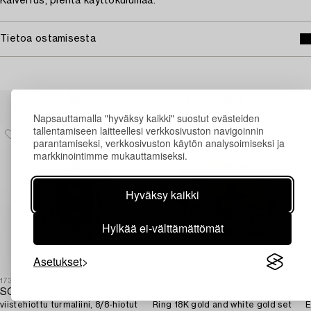
Kaiverrus, pientä käyttökulumaa.
Tietoa ostamisesta
Muiden katsomia kohteita
Napsauttamalla "hyväksy kaikki" suostut evästeiden
tallentamiseen laitteellesi verkkosivuston navigoinnin
parantamiseksi, verkkosivuston käytön analysoimiseksi ja
markkinointimme mukauttamiseksi.
Hyväksy kaikki
Hylkää ei-välttämättömät
Asetukset
1731551
1709717
1
SORMUS,
Claës E. Giertta
R
viistehiottu turmaliini, 8/8-hiotut
Ring 18K gold and white gold set
E