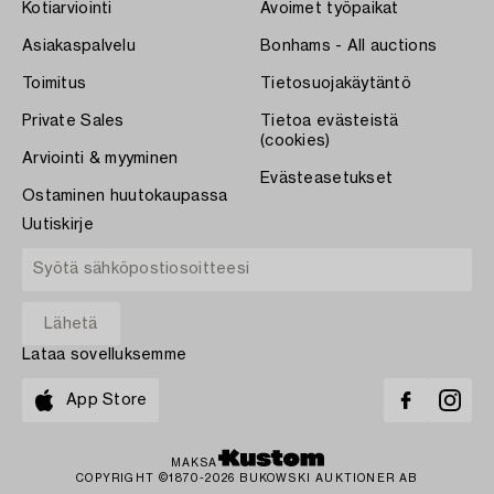
Kotiarviointi
Avoimet työpaikat
Asiakaspalvelu
Bonhams - All auctions
Toimitus
Tietosuojakäytäntö
Private Sales
Tietoa evästeistä
(cookies)
Arviointi & myyminen
Evästeasetukset
Ostaminen huutokaupassa
Uutiskirje
Lataa sovelluksemme
App Store
MAKSA
COPYRIGHT ©1870-2026 BUKOWSKI AUKTIONER AB