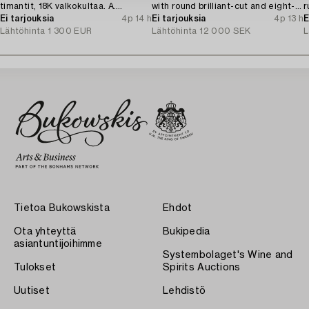
timantit, 18K valkokultaa. A.
with round brilliant-cut and eight-
r
Tillander, Helsingfors 1975.
Ei tarjouksia
4p 14 h
cut diamonds.
Ei tarjouksia
4p 13 h
E
Lähtöhinta
1 300 EUR
Lähtöhinta
12 000 SEK
L
Tietoa Bukowskista
Ehdot
Ota yhteyttä
Bukipedia
asiantuntijoihimme
Systembolaget's Wine and
Tulokset
Spirits Auctions
Uutiset
Lehdistö