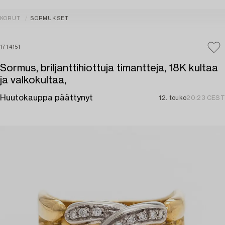
KORUT
SORMUKSET
1714151
Sormus, briljanttihiottuja timantteja, 18K kultaa
ja valkokultaa,
Huutokauppa päättynyt
12. touko
20:23 CEST