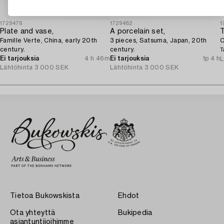
1729476
1729482
1
Plate and vase,
A porcelain set,
T
Famille Verte, China, early 20th
3 pieces, Satsuma, Japan, 20th
C
century.
century.
T
Ei tarjouksia
4 h 46m
Ei tarjouksia
1p 4 h
L
Lähtöhinta
3 000 SEK
Lähtöhinta
3 000 SEK
Tietoa Bukowskista
Ehdot
Ota yhteyttä
Bukipedia
asiantuntijoihimme