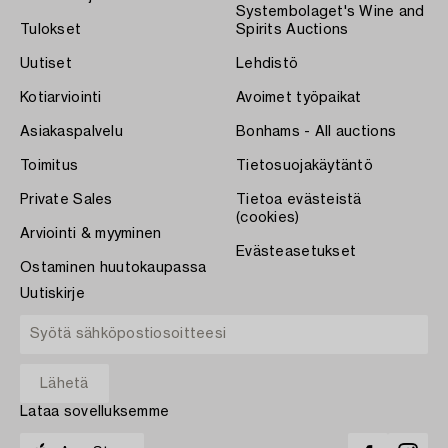
Systembolaget's Wine and
Tulokset
Spirits Auctions
Uutiset
Lehdistö
Kotiarviointi
Avoimet työpaikat
Asiakaspalvelu
Bonhams - All auctions
Toimitus
Tietosuojakäytäntö
Private Sales
Tietoa evästeistä
(cookies)
Arviointi & myyminen
Evästeasetukset
Ostaminen huutokaupassa
Uutiskirje
Lataa sovelluksemme