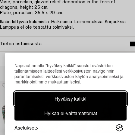
Vase, porcelain, glazed relief decoration in the form of
dragons, height 25 cm.
Plate, porcelain, 35.5 x 29 cm.
Ikään liittyvää kulumista. Halkeamia. Loimennuksia. Korjauksia.
Lamppua ei ole testattu toimivaksi.
Tietoa ostamisesta
Napsauttamalla "hyväksy kaikki" suostut evästeiden
Muiden katsomia kohteita
tallentamiseen laitteellesi verkkosivuston navigoinnin
parantamiseksi, verkkosivuston käytön analysoimiseksi ja
markkinointimme mukauttamiseksi.
Hyväksy kaikki
Hylkää ei-välttämättömät
Asetukset