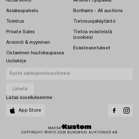
Kotiarviointi
Avoimet työpaikat
Asiakaspalvelu
Bonhams - All auctions
Toimitus
Tietosuojakäytäntö
Private Sales
Tietoa evästeistä
(cookies)
Arviointi & myyminen
Evästeasetukset
Ostaminen huutokaupassa
Uutiskirje
Lataa sovelluksemme
App Store
MAKSA
COPYRIGHT ©1870-2026 BUKOWSKI AUKTIONER AB