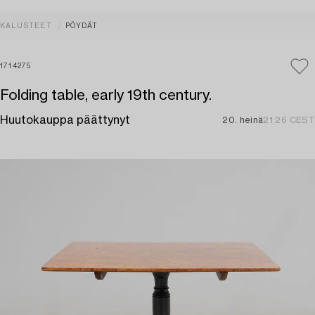
KALUSTEET
PÖYDÄT
1714275
Folding table, early 19th century.
Huutokauppa päättynyt
20. heinä
21:26 CEST