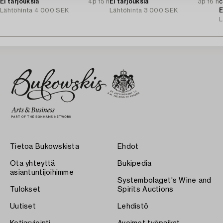
Ei tarjouksia
4p 15 h
Ei tarjouksia
3p 16 h
c
Lähtöhinta
4 000 SEK
Lähtöhinta
3 000 SEK
E
L
Tietoa Bukowskista
Ehdot
Ota yhteyttä
Bukipedia
asiantuntijoihimme
Systembolaget's Wine and
Tulokset
Spirits Auctions
Uutiset
Lehdistö