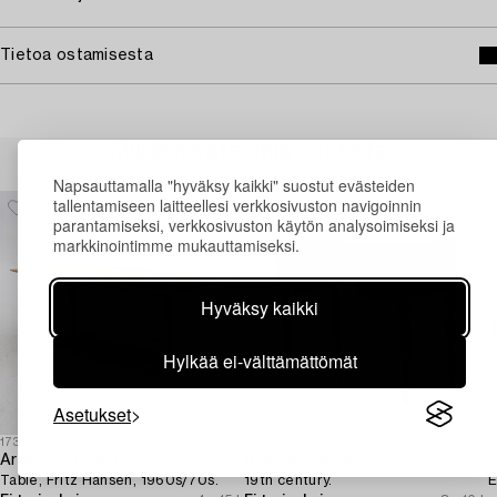
Tietoa ostamisesta
Muiden katsomia kohteita
Napsauttamalla "hyväksy kaikki" suostut evästeiden
tallentamiseen laitteellesi verkkosivuston navigoinnin
parantamiseksi, verkkosivuston käytön analysoimiseksi ja
markkinointimme mukauttamiseksi.
Hyväksy kaikki
Hylkää ei-välttämättömät
Asetukset
1731957
1727332
1
Arne Jacobsen
A ladie's desk,
D
Table, Fritz Hansen, 1960s/70s.
19th century.
E