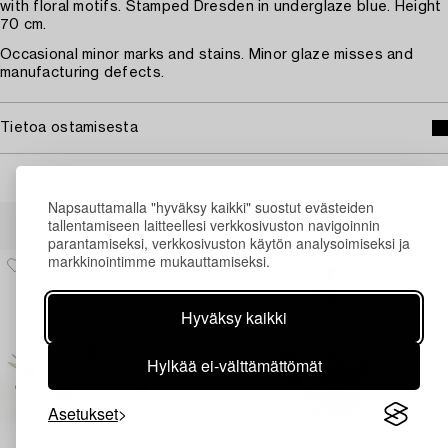
with floral motifs. Stamped Dresden in underglaze blue. Height
70 cm.
Occasional minor marks and stains. Minor glaze misses and
manufacturing defects.
Tietoa ostamisesta
Napsauttamalla "hyväksy kaikki" suostut evästeiden
Muiden katsomia kohteita
tallentamiseen laitteellesi verkkosivuston navigoinnin
parantamiseksi, verkkosivuston käytön analysoimiseksi ja
markkinointimme mukauttamiseksi.
Hyväksy kaikki
Hylkää ei-välttämättömät
Asetukset