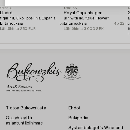
1732160
1730655
1
Lladró,
Royal Copenhagen,
G
figurinit, 3 kpl, posliinia Espanja.
urn with lid, "Blue Flower".
a
Ei tarjouksia
5p
Ei tarjouksia
4p 22 h
c
Lähtöhinta
250 EUR
Lähtöhinta
3 000 SEK
E
L
Tietoa Bukowskista
Ehdot
Ota yhteyttä
Bukipedia
asiantuntijoihimme
Systembolaget's Wine and