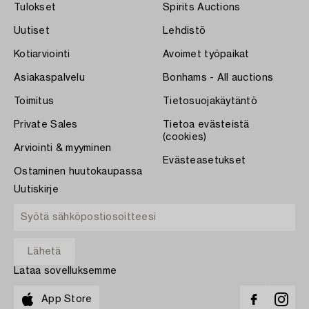
Tulokset
Spirits Auctions
Uutiset
Lehdistö
Kotiarviointi
Avoimet työpaikat
Asiakaspalvelu
Bonhams - All auctions
Toimitus
Tietosuojakäytäntö
Private Sales
Tietoa evästeistä
(cookies)
Arviointi & myyminen
Evästeasetukset
Ostaminen huutokaupassa
Uutiskirje
Lataa sovelluksemme
App Store