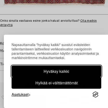
Onko sinulla vastaava esine jonka haluat arvioituttaa?
Ota meihin
yhteyttä
Röd botten vit medaljong. Småblommigt mönster.
Napsauttamalla "hyväksy kaikki" suostut evästeiden
tallentamiseen laitteellesi verkkosivuston navigoinnin
Yleisvaikutelma hyvä.
parantamiseksi, verkkosivuston käytön analysoimiseksi ja
markkinointimme mukauttamiseksi.
Tietoa ostamisesta
Hyväksy kaikki
Hylkää ei-välttämättömät
Muiden katsomia kohteita
Asetukset