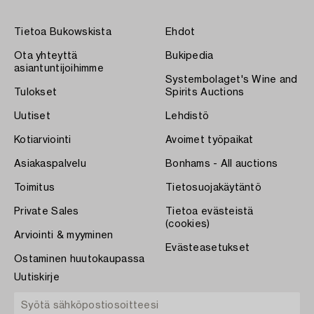
Tietoa Bukowskista
Ehdot
Ota yhteyttä
Bukipedia
asiantuntijoihimme
Systembolaget's Wine and
Tulokset
Spirits Auctions
Uutiset
Lehdistö
Kotiarviointi
Avoimet työpaikat
Asiakaspalvelu
Bonhams - All auctions
Toimitus
Tietosuojakäytäntö
Private Sales
Tietoa evästeistä
(cookies)
Arviointi & myyminen
Evästeasetukset
Ostaminen huutokaupassa
Uutiskirje