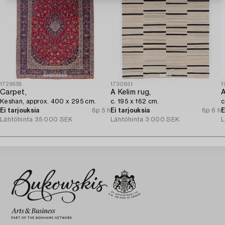
1729638
1730851
1
Carpet,
A Kelim rug,
A
Keshan, approx. 400 x 295 cm.
c. 195 x 162 cm.
c
Ei tarjouksia
6p 5 h
Ei tarjouksia
6p 6 h
E
Lähtöhinta
35 000 SEK
Lähtöhinta
3 000 SEK
L