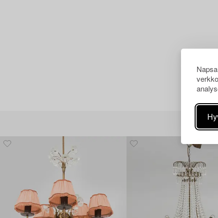
Napsau
verkko
analys
Hy