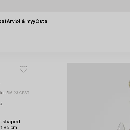
pat
Arvioi & myy
Osta
.
 kesä
16:23 CEST
tä
er-shaped
ht 85 cm.