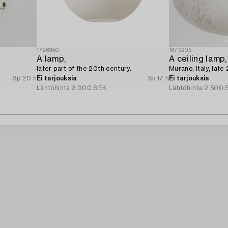
1726950
1679205
A lamp,
A ceiling lamp,
later part of the 20th century.
Murano, Italy, late
3p 20 h
Ei tarjouksia
3p 17 h
Ei tarjouksia
Lähtöhinta
3 000 SEK
Lähtöhinta
2 500 