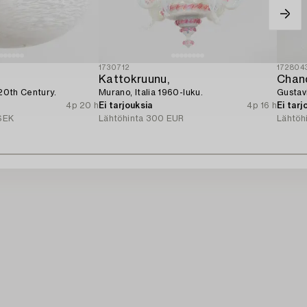
1730712
172804
Kattokruunu,
Chand
 20th Century.
Murano, Italia 1960-luku.
Gustavi
4p 20 h
Ei tarjouksia
4p 16 h
Ei tarj
SEK
Lähtöhinta
300 EUR
Lähtöh