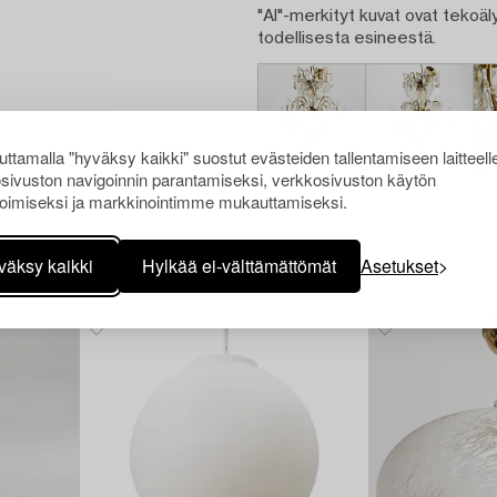
"AI"-merkityt kuvat ovat tekoäly
todellisesta esineestä.
ttamalla "hyväksy kaikki" suostut evästeiden tallentamiseen laitteell
sivuston navigoinnin parantamiseksi, verkkosivuston käytön
oimiseksi ja markkinointimme mukauttamiseksi.
väksy kaikki
Hylkää ei-välttämättömät
Asetukset
Muiden katsomia kohteita