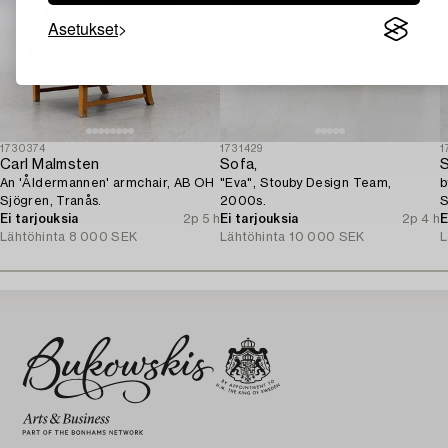
Asetukset
1730374
1731429
1
Carl Malmsten
Sofa,
S
An 'Åldermannen' armchair, AB OH
"Eva", Stouby Design Team,
b
Sjögren, Tranås.
2000s.
S
Ei tarjouksia
2p 5 h
Ei tarjouksia
2p 4 h
G
E
Lähtöhinta
8 000 SEK
Lähtöhinta
10 000 SEK
L