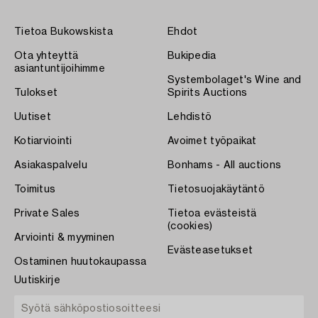
Tietoa Bukowskista
Ehdot
Ota yhteyttä
Bukipedia
asiantuntijoihimme
Systembolaget's Wine and
Tulokset
Spirits Auctions
Uutiset
Lehdistö
Kotiarviointi
Avoimet työpaikat
Asiakaspalvelu
Bonhams - All auctions
Toimitus
Tietosuojakäytäntö
Private Sales
Tietoa evästeistä
(cookies)
Arviointi & myyminen
Evästeasetukset
Ostaminen huutokaupassa
Uutiskirje