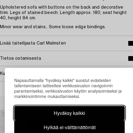
Upholstered sofa with buttons on the back and decorative
trim. Legs of stained beech. Length approx. 180, seat height
40, height 84 cm.
Minor wear and stains.. Some loose edge bindings.
Lisää taiteilijasta Carl Malmsten
Tietoa ostamisesta
Kuvan käyttöoikeudet
Napsauttamalla "hyväksy kaikki" suostut evästeiden
tallentamiseen laitteellesi verkkosivuston navigoinnin
parantamiseksi, verkkosivuston käytön analysoimiseksi ja
markkinointimme mukauttamiseksi.
Muiden katsomia kohteita
Hyväksy kaikki
Hylkää ei-välttämättömät