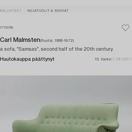
KALUSTEET
NOJATUOLIT & SOHVAT
1715098
Carl Malmsten
(Ruotsi, 1888-1972)
a sofa, "Samsas", second half of the 20th century.
Huutokauppa päättynyt
15. touko
17:38 CEST