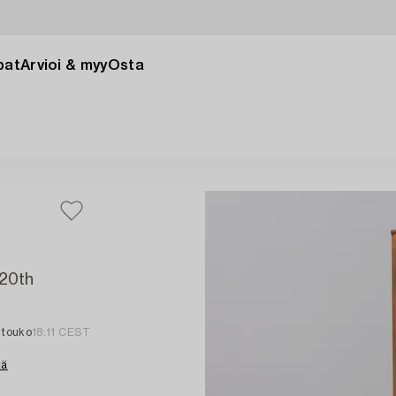
pat
Arvioi & myy
Osta
 20th
 touko
18:11 CEST
tä