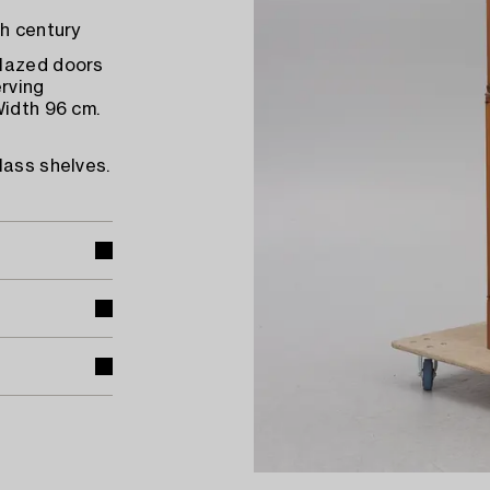
th century
glazed doors
erving
Width 96 cm.
lass shelves.