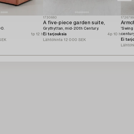
1730660
172679
A five-piece garden suite,
Armch
00.
Grythyttan, mid-20th Century.
'Swing
century
1p 12 h
Ei tarjouksia
4p 10 h
Ei tarj
SEK
Lähtöhinta
12 000 SEK
Lähtöh