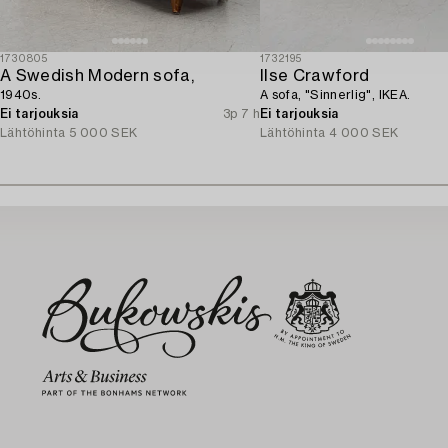
1730805
1732195
A Swedish Modern sofa,
Ilse Crawford
1940s.
A sofa, "Sinnerlig", IKEA.
Ei tarjouksia
3p 7 h
Ei tarjouksia
Lähtöhinta
5 000 SEK
Lähtöhinta
4 000 SEK