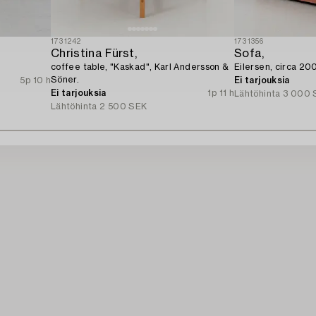
1731242
1731356
Christina Fürst,
Sofa,
coffee table, "Kaskad", Karl Andersson &
Eilersen, circa 20
Söner.
5p 10 h
Ei tarjouksia
Ei tarjouksia
1p 11 h
Lähtöhinta
3 000 
Lähtöhinta
2 500 SEK