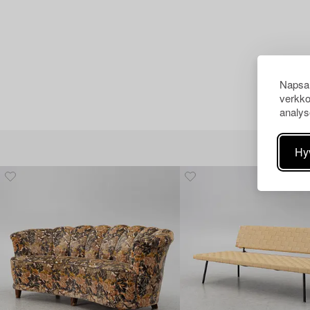
Napsau
verkko
analys
Hy