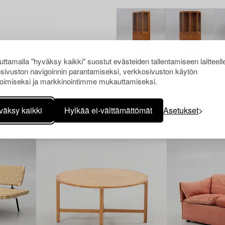
ttamalla "hyväksy kaikki" suostut evästeiden tallentamiseen laitteell
sivuston navigoinnin parantamiseksi, verkkosivuston käytön
oimiseksi ja markkinointimme mukauttamiseksi.
Muiden katsomia kohteita
väksy kaikki
Hylkää ei-välttämättömät
Asetukset