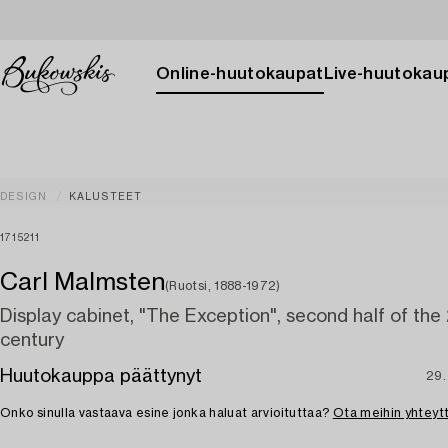
Online-huutokaupat
Live-huutokau
DESIGN
KALUSTEET
1715211
Carl Malmsten
(Ruotsi, 1888-1972)
Display cabinet, "The Exception", second half of the
century
Huutokauppa päättynyt
29.
Onko sinulla vastaava esine jonka haluat arvioituttaa?
Ota meihin yhteyt