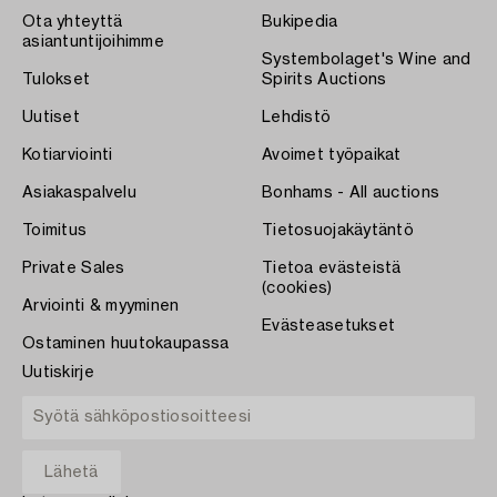
Ota yhteyttä
Bukipedia
asiantuntijoihimme
Systembolaget's Wine and
Tulokset
Spirits Auctions
Uutiset
Lehdistö
Kotiarviointi
Avoimet työpaikat
Asiakaspalvelu
Bonhams - All auctions
Toimitus
Tietosuojakäytäntö
Private Sales
Tietoa evästeistä
(cookies)
Arviointi & myyminen
Evästeasetukset
Ostaminen huutokaupassa
Uutiskirje