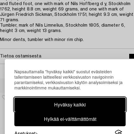
and fluted foot, one with mark of Nils Hoffberg d y, Stockholm
1762, height 8.8 cm, weight 69 grams, and one with mark of
Jürgen Friedrich Sickman, Stockholm 1751, height 9.3 cm, weight
71 grams.
Tumbler, mark of Nils Limnelius, Stockholm 1805, diameter 6,
height 3 cm, weight 13 grams.
Minor dents, tumbler with minor rim chip.
Tietoa ostamisesta
Napsauttamalla "hyväksy kaikki" suostut evästeiden
tallentamiseen laitteellesi verkkosivuston navigoinnin
Muiden katsomia kohteita
parantamiseksi, verkkosivuston käytön analysoimiseksi ja
markkinointimme mukauttamiseksi.
Hyväksy kaikki
Hylkää ei-välttämättömät
Asetukset