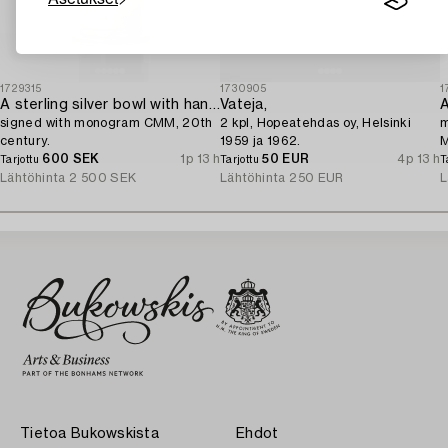
1729315
1730905
1
A sterling silver bowl with handle,
Vateja,
A
signed with monogram CMM, 20th
2 kpl, Hopeatehdas oy, Helsinki
m
century.
1959 ja 1962.
M
600 SEK
1p 13 h
50 EUR
4p 13 h
Tarjottu
Tarjottu
T
Lähtöhinta
2 500 SEK
Lähtöhinta
250 EUR
L
Tietoa Bukowskista
Ehdot