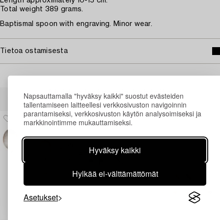
Length approximately 10-15 cm.
Total weight 389 grams.
Baptismal spoon with engraving. Minor wear.
Tietoa ostamisesta
Muiden katsomia kohteita
Napsauttamalla "hyväksy kaikki" suostut evästeiden
tallentamiseen laitteellesi verkkosivuston navigoinnin
parantamiseksi, verkkosivuston käytön analysoimiseksi ja
markkinointimme mukauttamiseksi.
Hyväksy kaikki
Hylkää ei-välttämättömät
Asetukset