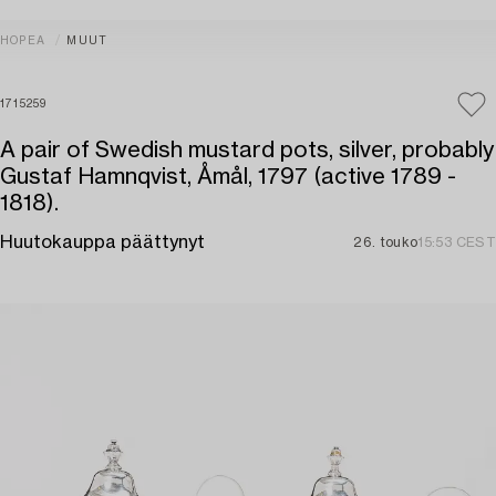
HOPEA
MUUT
1715259
A pair of Swedish mustard pots, silver, probably
Gustaf Hamnqvist, Åmål, 1797 (active 1789 -
1818).
Huutokauppa päättynyt
26. touko
15:53 CEST