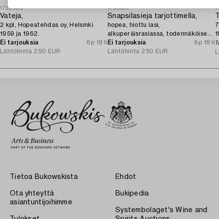
1730905
1730811
1
Vateja,
Snapsilasieja tarjottimella,
T
2 kpl, Hopeatehdas oy, Helsinki
hopea, hiottu lasi,
7
1959 ja 1962.
alkuperäisrasiassa, todennäköisesti
1
Ei tarjouksia
6p 18 h
Norja 1910-luku.
Ei tarjouksia
6p 18 h
T
Lähtöhinta
250 EUR
Lähtöhinta
250 EUR
L
Tietoa Bukowskista
Ehdot
Ota yhteyttä
Bukipedia
asiantuntijoihimme
Systembolaget's Wine and