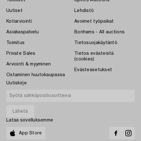
Tulokset
Spirits Auctions
Uutiset
Lehdistö
Kotiarviointi
Avoimet työpaikat
Asiakaspalvelu
Bonhams - All auctions
Toimitus
Tietosuojakäytäntö
Private Sales
Tietoa evästeistä
(cookies)
Arviointi & myyminen
Evästeasetukset
Ostaminen huutokaupassa
Uutiskirje
Lataa sovelluksemme
App Store