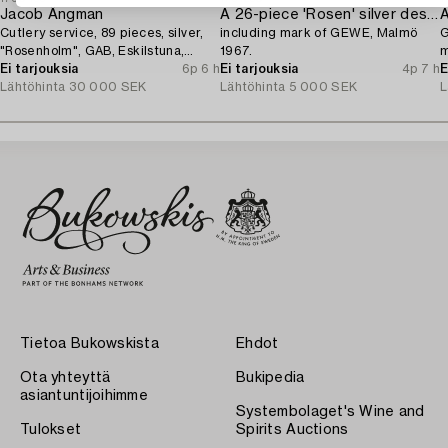
Jacob Ängman
A 26-piece 'Rosen' silver dessert flatware-service,
Cutlery service, 89 pieces, silver,
including mark of GEWE, Malmö
G
"Rosenholm", GAB, Eskilstuna,
1967.
m
1961-87.
Ei tarjouksia
6p 6 h
Ei tarjouksia
4p 7 h
E
Lähtöhinta
30 000 SEK
Lähtöhinta
5 000 SEK
L
Tietoa Bukowskista
Ehdot
Ota yhteyttä
Bukipedia
asiantuntijoihimme
Systembolaget's Wine and
Tulokset
Spirits Auctions