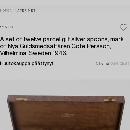
HOPEA
ATERIMET
1715308
A set of twelve parcel gilt silver spoons, mark
of Nya Guldsmedsaffären Göte Persson,
Vilhelmina, Sweden 1946.
Huutokauppa päättynyt
1. heinä
16:54 CEST