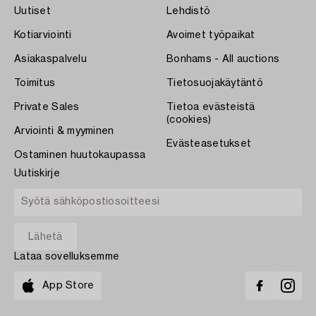
Uutiset
Lehdistö
Kotiarviointi
Avoimet työpaikat
Asiakaspalvelu
Bonhams - All auctions
Toimitus
Tietosuojakäytäntö
Private Sales
Tietoa evästeistä
(cookies)
Arviointi & myyminen
Evästeasetukset
Ostaminen huutokaupassa
Uutiskirje
Lataa sovelluksemme
App Store