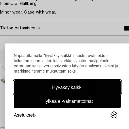
from C.G. Hallberg.
Minor wear. Case with wear.
Tietoa ostamisesta
Muiden katsomia kohteita
Napsauttamalla "hyväksy kaikki" suostut evästeiden
tallentamiseen laitteellesi verkkosivuston navigoinnin
parantamiseksi, verkkosivuston käytön analysoimiseksi ja
markkinointimme mukauttamiseksi.
Hyväksy kaikki
Hylkää ei-välttämättömät
Asetukset
1730435
1731230
1