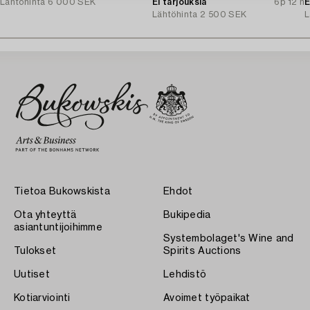
Lähtöhinta
6 000 SEK
Ei tarjouksia
6p 12 h
E
Lähtöhinta
2 500 SEK
L
Tietoa Bukowskista
Ehdot
Ota yhteyttä
Bukipedia
asiantuntijoihimme
Systembolaget's Wine and
Tulokset
Spirits Auctions
Uutiset
Lehdistö
Kotiarviointi
Avoimet työpaikat