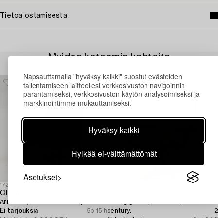
Tietoa ostamisesta
Muiden katsomia kohteita
Napsauttamalla "hyväksy kaikki" suostut evästeiden
tallentamiseen laitteellesi verkkosivuston navigoinnin
parantamiseksi, verkkosivuston käytön analysoimiseksi ja
markkinointimme mukauttamiseksi.
Hyväksy kaikki
Hylkää ei-välttämättömät
Asetukset
1726168
1726799
1
Ole Wanscher
Armchair,
A
Armchair, mid-20th century.
'Swing grace', Swedese, late 20th
a
Ei tarjouksia
5p 15 h
century.
2