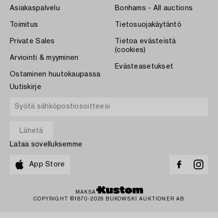
Asiakaspalvelu
Bonhams - All auctions
Toimitus
Tietosuojakäytäntö
Private Sales
Tietoa evästeistä
(cookies)
Arviointi & myyminen
Evästeasetukset
Ostaminen huutokaupassa
Uutiskirje
Lataa sovelluksemme
App Store
MAKSA
COPYRIGHT ©1870-2026 BUKOWSKI AUKTIONER AB