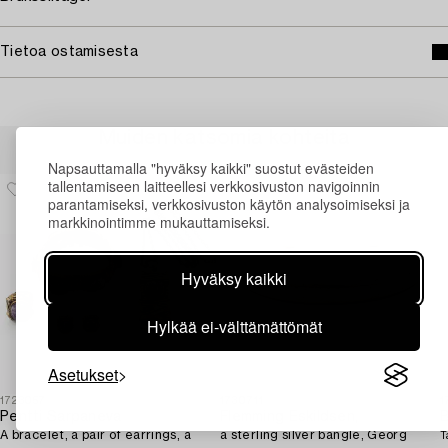
Tietoa ostamisesta
Muiden katsomia kohteita
Napsauttamalla "hyväksy kaikki" suostut evästeiden
tallentamiseen laitteellesi verkkosivuston navigoinnin
parantamiseksi, verkkosivuston käytön analysoimiseksi ja
markkinointimme mukauttamiseksi.
Hyväksy kaikki
Hylkää ei-välttämättömät
Asetukset
1723057
1730711
1
Pentti Sarpaneva
Flemming Eskildsen,
A bracelet, a pair of earrings, a
a sterling silver bangle, Georg
T