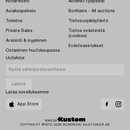
Kotiarviointi
Avoimet työpaikat
Asiakaspalvelu
Bonhams - All auctions
Toimitus
Tietosuojakäytäntö
Private Sales
Tietoa evästeistä
(cookies)
Arviointi & myyminen
Evästeasetukset
Ostaminen huutokaupassa
Uutiskirje
Lataa sovelluksemme
App Store
MAKSA
COPYRIGHT ©1870-2026 BUKOWSKI AUKTIONER AB