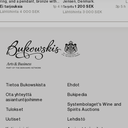
ring, and a pendant, bronze with
Jensen, Denmark.
L
amethyst, Finland 1960s.
Ei tarjouksia
1p 4 h
1 200 SEK
3p 5 h
Tarjottu
Lähtöhinta
4 000 SEK
Lähtöhinta
3 000 SEK
Tietoa Bukowskista
Ehdot
Ota yhteyttä
Bukipedia
asiantuntijoihimme
Systembolaget's Wine and
Tulokset
Spirits Auctions
Uutiset
Lehdistö