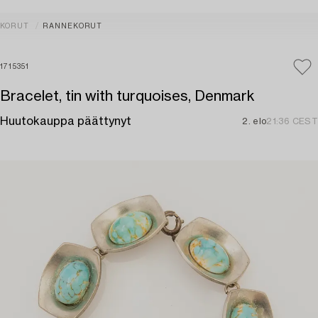
KORUT
RANNEKORUT
1715351
Bracelet, tin with turquoises, Denmark
Huutokauppa päättynyt
2. elo
21:36 CEST